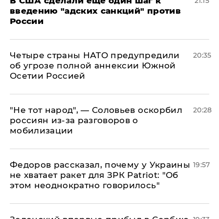
В США сделали еще один шаг к
21:15
введению "адских санкций" против
России
Четыре страны НАТО предупредили
20:35
об угрозе полной аннексии Южной
Осетии Россией
​"Не тот народ", — Соловьев оскорбил
20:28
россиян из-за разговоров о
мобилизации
Федоров рассказал, почему у Украины
19:57
не хватает ракет для ЗРК Patriot: "Об
этом неоднократно говорилось"