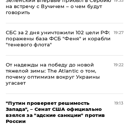
Зеленский впервые прибыл в Сербию
19:33
на встречу с Вучичем – о чем будут
говорить
СБС за 2 дня уничтожили 102 цели РФ:
19:27
поражены база ФСБ "Феня" и корабли
"теневого флота"
От надежды на победу до новой
19:22
тяжелой зимы: The Atlantic о том,
почему оптимизм вокруг Украины
угасает
"Путин проверяет решимость
19:13
Запада", – Сенат США официально
взялся за "адские санкции" против
России