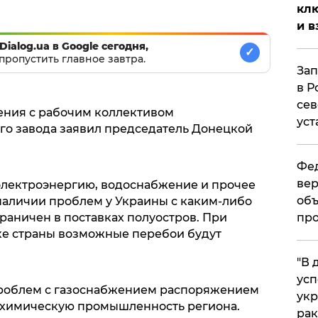
клю
и в
Dialog.ua в Google сегодня,
✓
пропустить главное завтра.
Зап
в Р
сев
ения с рабочим коллективом
уст
о завода заявил председатель Донецкой
Фед
вер
 электроэнергию, водоснабжение и прочее
объ
наличии проблем у Украины с каким-либо
граничен в поставках полуостров. При
про
ке страны возможные перебои будут
​"В
усп
а проблем с газоснабжением распоряжением
укр
 химическую промышленность региона.
рак