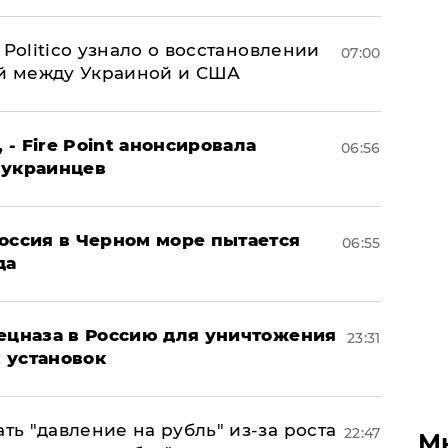
 Politico узнало о восстановлении
07:00
й между Украиной и США
 - Fire Point анонсировала
06:56
 украинцев
оссия в Черном море пытается
06:55
да
пецназа в Россию для уничтожения
23:31
 установок
ь "давление на рубль" из-за роста
22:47
М