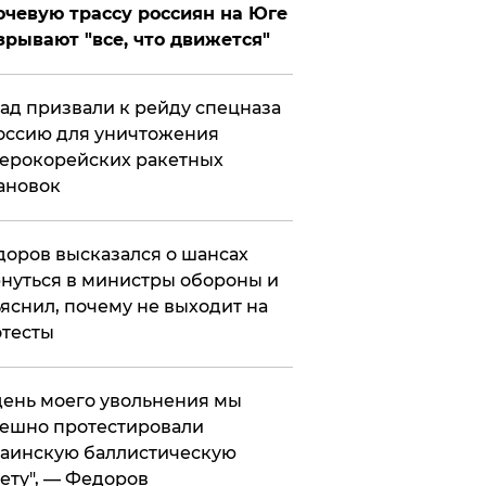
чевую трассу россиян на Юге
зрывают "все, что движется"
ад призвали к рейду спецназа
оссию для уничтожения
ерокорейских ракетных
ановок
оров высказался о шансах
нуться в министры обороны и
яснил, почему не выходит на
тесты
 день моего увольнения мы
ешно протестировали
аинскую баллистическую
ету", — Федоров