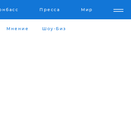
онбасс
Пресса
Мир
Мнение
Шоу-Биз