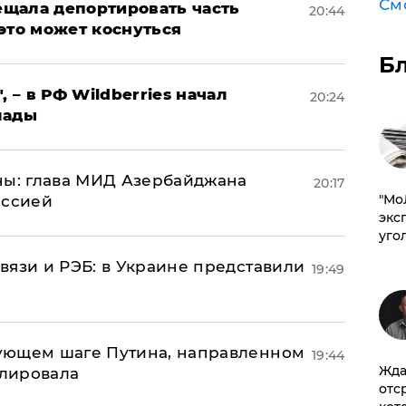
См
щала депортировать часть
20:44
это может коснуться
Б
, – в РФ Wildberries начал
20:24
лады
ны: глава МИД Азербайджана
20:17
​"М
иссией
эксп
уго
вязи и РЭБ: в Украине представили
19:49
ующем шаге Путина, направленном
19:44
Жда
улировала
отс