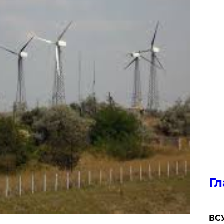
Гл
ВСУ