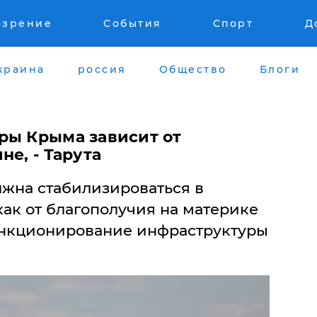
озрение
События
Спорт
Д
краина
россия
Общество
Блоги
ры Крыма зависит от
не, - Тарута
лжна стабилизироваться в
ак от благополучия на материке
ункционирование инфраструктуры