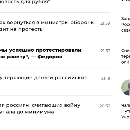
новость для рубля"
Зап
ах вернуться в министры обороны
21:59
Рос
дит на протесты
сев
я мы успешно протестировали
Сик
21:53
ю ракету", — Федоров
тер
оли
му теряющие деньги российские
21:19
а
оля россиян, считающих войну
Чал
20:52
Пут
 упала до минимума
Укр