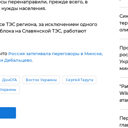
ы перенаправили, прежде всего, в
а нужды населения.
Сик
тер
все ТЭС региона, за исключением одного
оли
блока на Славянской ТЭС, работают
​Пр
 что
Россия затягивала переговоры в Минске,
рос
и Дебальцево.
Укр
ми
ДонОГА
Восток Украины
Сергей Тарута
"Ра
 Украины
Wil
ата
Пер
гла