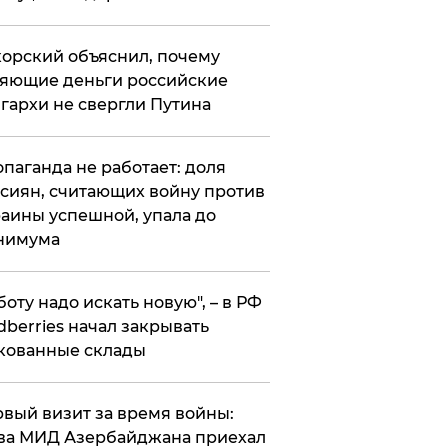
орский объяснил, почему
яющие деньги российские
гархи не свергли Путина
опаганда не работает: доля
сиян, считающих войну против
аины успешной, упала до
нимума
боту надо искать новую", – в РФ
dberries начал закрывать
кованные склады
вый визит за время войны:
ва МИД Азербайджана приехал