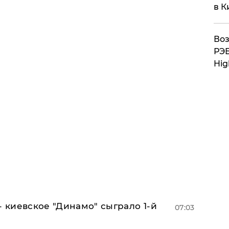
в К
Воз
РЭБ
Hig
- киевское "Динамо" сыграло 1-й
07:03