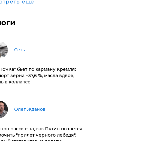
отреть ещё
логи
Сеть
оЛоЧКа" бьет по карману Кремля:
орт зерна −37,6 %, масла вдвое,
ль в коллапсе
Олег Жданов
нов рассказал, как Путин пытается
рочить "прилет черного лебедя",