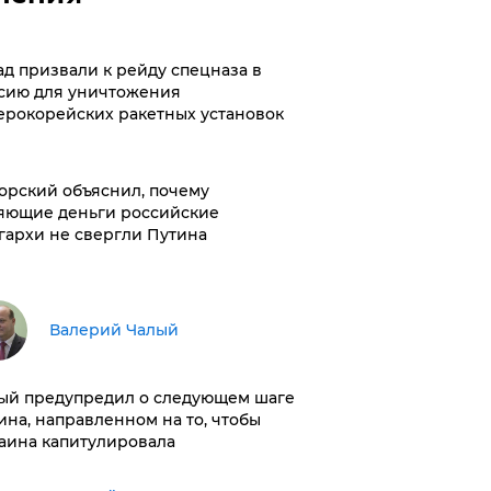
ад призвали к рейду спецназа в
сию для уничтожения
ерокорейских ракетных установок
орский объяснил, почему
яющие деньги российские
гархи не свергли Путина
Валерий Чалый
ый предупредил о следующем шаге
ина, направленном на то, чтобы
аина капитулировала