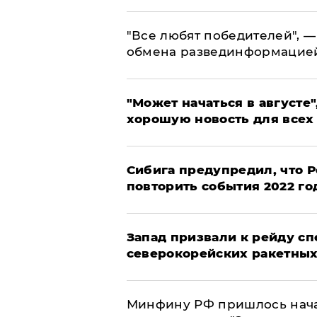
​"Все любят победителей", —
обмена развединформацие
"Может начаться в августе",
хорошую новость для всех
Сибига предупредил, что Р
повторить события 2022 го
Запад призвали к рейду с
северокорейских ракетных
Минфину РФ пришлось начат