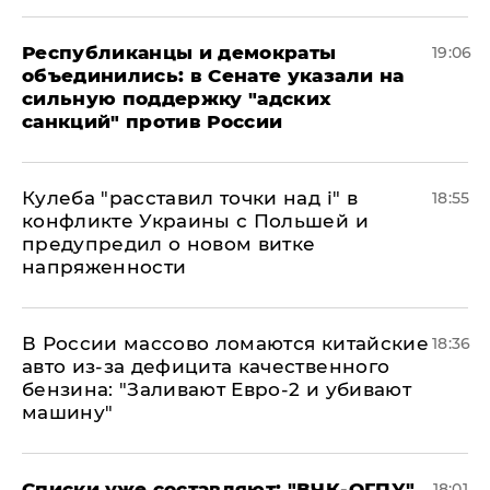
Республиканцы и демократы
19:06
объединились: в Сенате указали на
сильную поддержку "адских
санкций" против России
Кулеба "расставил точки над і" в
18:55
конфликте Украины с Польшей и
предупредил о новом витке
напряженности
В России массово ломаются китайские
18:36
авто из-за дефицита качественного
бензина: "Заливают Евро-2 и убивают
машину"
Списки уже составляют: "ВЧК-ОГПУ"
18:01