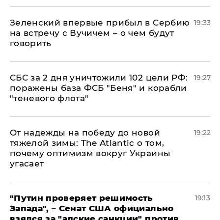
Зеленский впервые прибыл в Сербию
19:33
на встречу с Вучичем – о чем будут
говорить
СБС за 2 дня уничтожили 102 цели РФ:
19:27
поражены база ФСБ "Беня" и корабли
"теневого флота"
От надежды на победу до новой
19:22
тяжелой зимы: The Atlantic о том,
почему оптимизм вокруг Украины
угасает
"Путин проверяет решимость
19:13
Запада", – Сенат США официально
взялся за "адские санкции" против