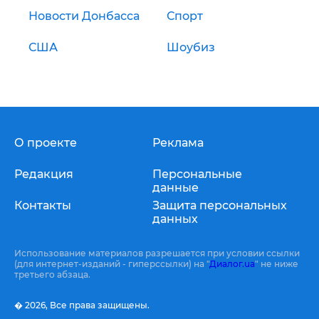
Новости Донбасса
Спорт
США
Шоубиз
О проекте
Реклама
Редакция
Персональные
данные
Контакты
Защита персональных
данных
Использование материалов разрешается при условии ссылки
(для интернет-изданий - гиперссылки) на "
Диалог.ua
" не ниже
третьего абзаца.
� 2026,
Все права защищены.