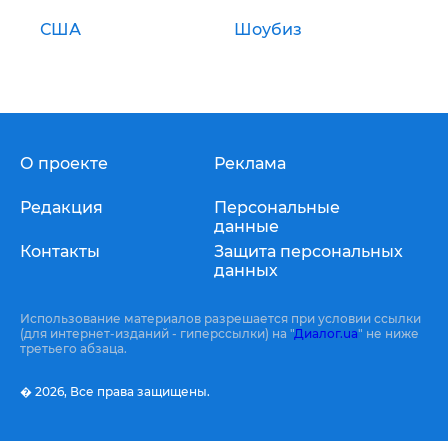
США
Шоубиз
О проекте
Реклама
Редакция
Персональные
данные
Контакты
Защита персональных
данных
Использование материалов разрешается при условии ссылки
(для интернет-изданий - гиперссылки) на "
Диалог.ua
" не ниже
третьего абзаца.
� 2026,
Все права защищены.