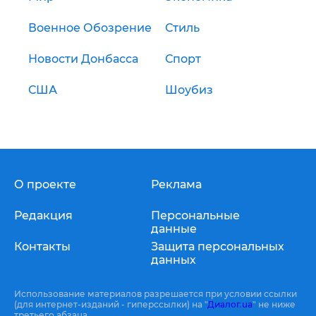
Военное Обозрение
Стиль
Новости Донбасса
Спорт
США
Шоубиз
О проекте
Реклама
Редакция
Персональные
данные
Контакты
Защита персональных
данных
Использование материалов разрешается при условии ссылки
(для интернет-изданий - гиперссылки) на "
Диалог.ua
" не ниже
третьего абзаца.