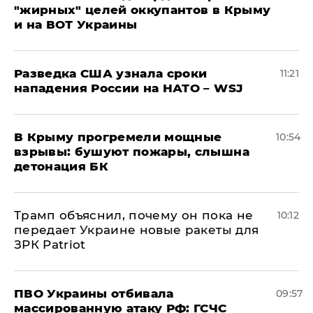
"жирных" целей оккупантов в Крыму
и на ВОТ Украины
Разведка США узнала сроки
11:21
нападения России на НАТО – WSJ
В Крыму прогремели мощные
10:54
взрывы: бушуют пожары, слышна
детонация БК
Трамп объяснил, почему он пока не
10:12
передает Украине новые ракеты для
ЗРК Patriot
ПВО Украины отбивала
09:57
массированную атаку РФ: ГСЧС