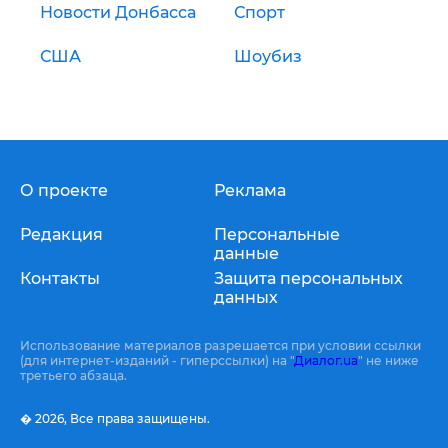
Новости Донбасса
Спорт
США
Шоубиз
О проекте
Реклама
Редакция
Персональные
данные
Контакты
Защита персональных
данных
Использование материалов разрешается при условии ссылки
(для интернет-изданий - гиперссылки) на "
Диалог.ua
" не ниже
третьего абзаца.
� 2026,
Все права защищены.