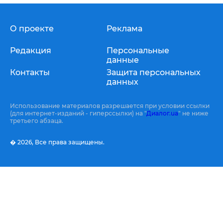
О проекте
Реклама
Редакция
Персональные
данные
Контакты
Защита персональных
данных
Использование материалов разрешается при условии ссылки
(для интернет-изданий - гиперссылки) на "
Диалог.ua
" не ниже
третьего абзаца.
� 2026,
Все права защищены.