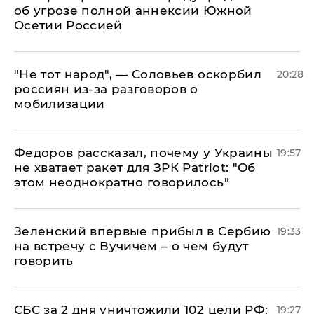
об угрозе полной аннексии Южной
Осетии Россией
​"Не тот народ", — Соловьев оскорбил
20:28
россиян из-за разговоров о
мобилизации
Федоров рассказал, почему у Украины
19:57
не хватает ракет для ЗРК Patriot: "Об
этом неоднократно говорилось"
Зеленский впервые прибыл в Сербию
19:33
на встречу с Вучичем – о чем будут
говорить
СБС за 2 дня уничтожили 102 цели РФ:
19:27