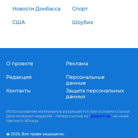
Новости Донбасса
Спорт
США
Шоубиз
О проекте
Реклама
Редакция
Персональные
данные
Контакты
Защита персональных
данных
Использование материалов разрешается при условии ссылки
(для интернет-изданий - гиперссылки) на "
Диалог.ua
" не ниже
третьего абзаца.
� 2026,
Все права защищены.