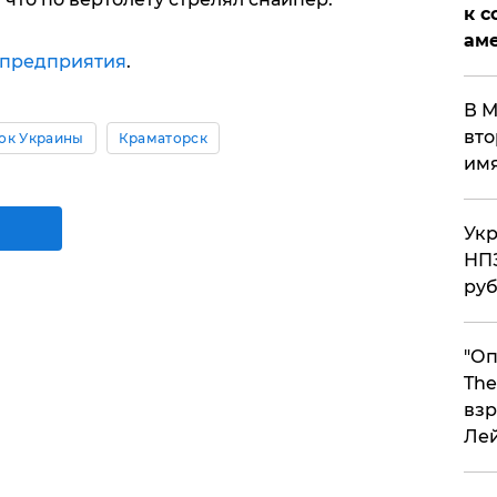
к с
аме
 предприятия
.
В М
вто
ок Украины
Краматорск
им
Укр
НПЗ
ру
"Оп
The
взр
Ле