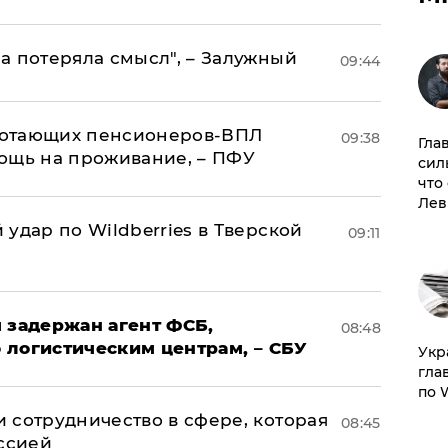
а потеряла смысл", – Залужный
09:44
аботающих пенсионеров-ВПЛ
09:38
Гла
ощь на проживание, – ПФУ
сил
что
Лев
удар по Wildberries в Тверской
09:11
 задержан агент ФСБ,
08:48
 логистическим центрам, – СБУ
​Ук
гла
по 
 сотрудничество в сфере, которая
08:45
оссией