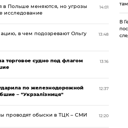
там
 в Польше меняются, но угрозы
14:01
ое исследование
​В 
пос
ацию, в чем подозревают Ольгу
13:48
сле
а торговое судно под флагом
13:16
шие
 ударила по железнодорожной
12:37
ибшие – "Укрзалізниця"
ны проводят обыски в ТЦК – СМИ
12:20