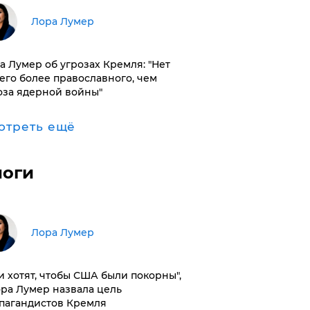
​Лора Лумер
а Лумер об угрозах Кремля: "Нет
его более православного, чем
оза ядерной войны"
отреть ещё
логи
​Лора Лумер
и хотят, чтобы США были покорны",
ора Лумер назвала цель
пагандистов Кремля