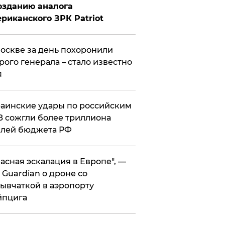
озданию аналога
риканского ЗРК Patriot
оскве за день похоронили
рого генерала – стало известно
я
аинские удары по российским
 сожгли более триллиона
блей бюджета РФ
асная эскалация в Европе", —
 Guardian о дроне со
ывчаткой в аэропорту
йпцига