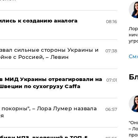
ились к созданию аналога
08:16
Лор
нич
угр
назвал сильные стороны Украины и
07:38
См
ойне с Россией, – Левин
Б
 в МИД Украины отреагировали на
07:01
Швеции по сухогрузу Caffa
 покорны", – Лора Лумер назвала
06:57
ля
"Он
– Л
про
били НПЗ, входящий в ТОП-5