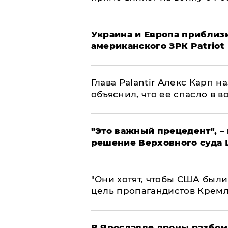
Украина и Европа приблиз
американского ЗРК Patriot
Глава Palantir Алекс Карп 
объяснил, что ее спасло в в
"Это важный прецедент", –
решение Верховного суда 
"Они хотят, чтобы США были
цель пропагандистов Крем
В Ярославле дроны разбом