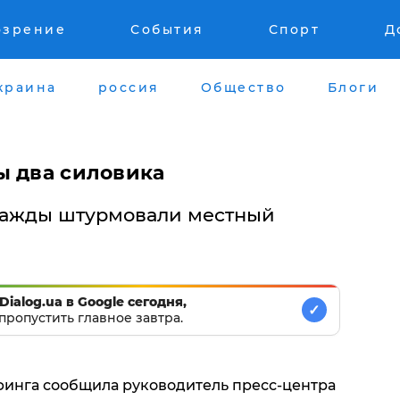
озрение
События
Спорт
Д
краина
россия
Общество
Блоги
ы два силовика
важды штурмовали местный
Dialog.ua в Google сегодня,
✓
пропустить главное завтра.
финга сообщила руководитель пресс-центра