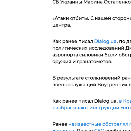
СБ Украины Марина Остапенко
«Атаки отбиты. С нашей стороны
центра.
Как ранее писал
Dialog.ua
, по 
политических исследований Дм
аэропорта силовики были обст
оружия и гранатометов.
В результате столкновений ра
военнослужащий Внутренних в
Как ранее писал Dialog.ua,
в Кр
разбрасывают инструкции «по
Ранее
неизвестные обстреляли
Украины
. Позже
СБУ
сообщила. 