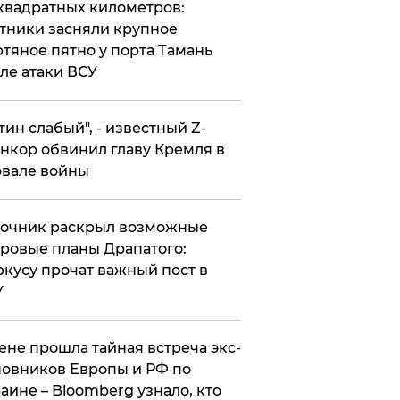
квадратных километров:
тники засняли крупное
тяное пятно у порта Тамань
ле атаки ВСУ
утин слабый", - известный Z-
нкор обвинил главу Кремля в
вале войны
точник раскрыл возможные
ровые планы Драпатого:
кусу прочат важный пост в
У
ене прошла тайная встреча экс-
овников Европы и РФ по
аине – Bloomberg узнало, кто