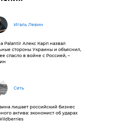
Игаль Левин
ва Palantir Алекс Карп назвал
ьные стороны Украины и объяснил,
 ее спасло в войне с Россией, –
ин
Сеть
раина лишает российский бизнес
вного актива: экономист об ударах
Wildberries