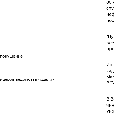
80 
спу
неф
пос
​"П
вое
про
 покушение
​Ис
кад
Мар
фицеров ведомства «сдали»
ВС
В В
чин
Укр