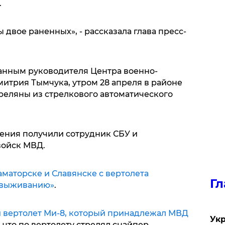
.
 двое раненных», - рассказала глава пресс-
данным руководителя Центра военно-
итрия Тымчука, утром 28 апреля в районе
реляны из стрелкового автоматического
нения получили сотрудник СБУ и
ойск МВД.
аматорске и Славянске с вертолета
Гл
 выживанию»
.
 вертолет Ми-8, который принадлежал МВД
Укр
что по вертолету стрелял снайпер.