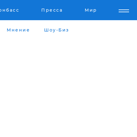
онбасс
Пресса
Мир
Мнение
Шоу-Биз