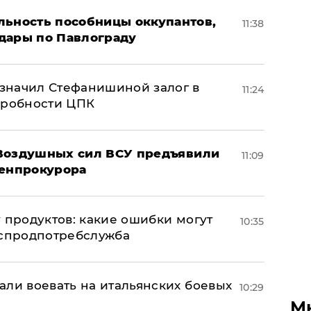
льность пособницы оккупантов,
11:38
дары по Павлограду
значил Стефанишиной залог в
11:24
дробности ЦПК
 Воздушных сил ВСУ предъявили
11:09
Генпрокурора
 продуктов: какие ошибки могут
10:35
оспродпотребслужба
али воевать на итальянских боевых
10:29
М