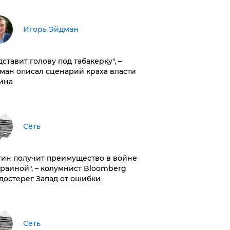
Игорь Эйдман
дставит голову под табакерку", –
ман описал сценарий краха власти
ина
Сеть
тин получит преимущество в войне
краиной", – колумнист Bloomberg
достерег Запад от ошибки
Сеть