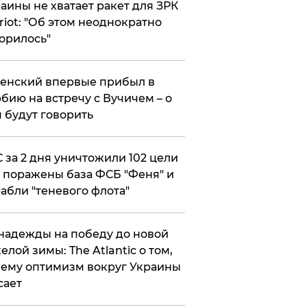
аины не хватает ракет для ЗРК
riot: "Об этом неоднократно
орилось"
енский впервые прибыл в
бию на встречу с Вучичем – о
 будут говорить
 за 2 дня уничтожили 102 цели
 поражены база ФСБ "Феня" и
абли "теневого флота"
надежды на победу до новой
елой зимы: The Atlantic о том,
ему оптимизм вокруг Украины
сает