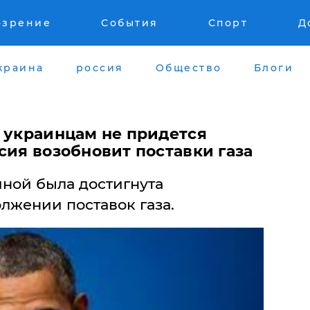
озрение
События
Спорт
Д
краина
россия
Общество
Блоги
, украинцам не придется
сия возобновит поставки газа
ной была достигнута
лжении поставок газа.