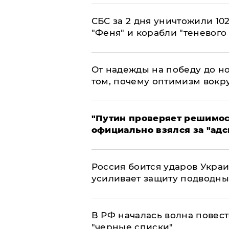
СБС за 2 дня уничтожили 10
"Феня" и корабли "теневого
От надежды на победу до но
том, почему оптимизм вокру
"Путин проверяет решимост
официально взялся за "адс
Россия боится ударов Укра
усиливает защиту подводны
​В РФ началась волна повест
"черные списки"