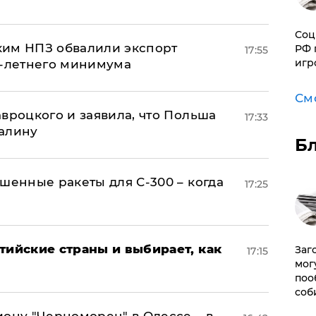
Соц
ким НПЗ обвалили экспорт
РФ 
17:55
игр
0-летнего минимума
См
авроцкого и заявила, что Польша
17:33
алину
Б
шенные ракеты для С-300 – когда
17:25
тийские страны и выбирает, как
Заг
17:15
мог
поо
соб