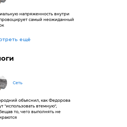
иальную напряженность внутри
провоцирует самый неожиданный
ок
отреть ещё
логи
Сеть
ородний объяснил, как Федорова
ут "использовать втемную",
бещав то, чего выполнять не
ираются