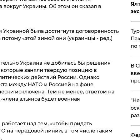
Ял
вокруг Украины. Об этом он сказал в
эк
Тур
и Украиной была достигнута договоренность
 потому «этой зимой они (украинцы - ред.)
Пак
по 
оятельно Украина не добилась бы решения
В С
 которые заняли твердую позицию в
вве
итических действий России. Однако
про
кта между НАТО и Россией на фоне
ески исключена. Тем не менее, ответом на
-члена альянса будет военная
​"Н
оск
раз
работает над тем, «чтобы придать
О на передовой линии, в том числе таким
Фед
.