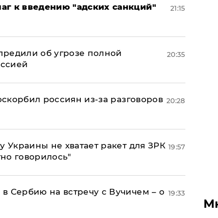
аг к введению "адских санкций"
21:15
предили об угрозе полной
20:35
оссией
 оскорбил россиян из-за разговоров
20:28
у Украины не хватает ракет для ЗРК
19:57
тно говорилось"
в Сербию на встречу с Вучичем – о
19:33
М