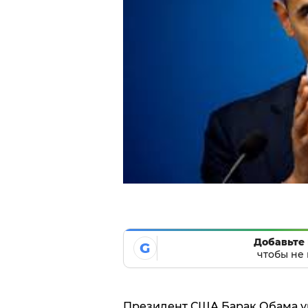
Добавьте 
G
чтобы не 
Президент США Барак Обама ув