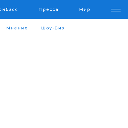
онбасс
Пресса
Мир
Мнение
Шоу-Биз