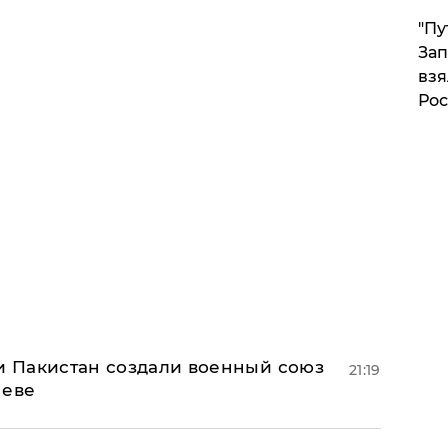
"Пу
Зап
взя
Рос
 и Пакистан создали военный союз
21:19
неве