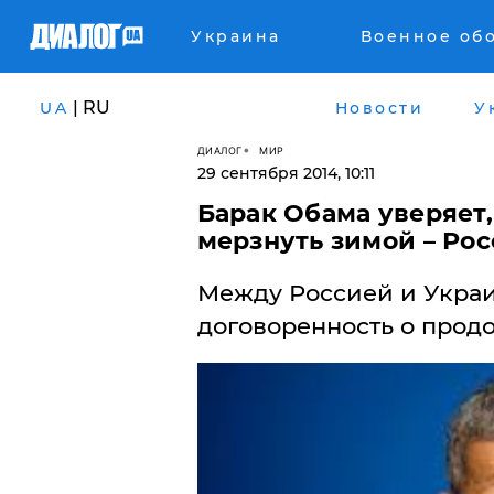
Украина
Военное об
| RU
UA
Новости
У
ДИАЛОГ
МИР
29 сентября 2014, 10:11
​Барак Обама уверяет
мерзнуть зимой – Рос
Между Россией и Украи
договоренность о продо