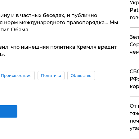
Укр
Pat
ину и в частных беседах, и публично
гов
я норм международного правопорядка... Мы
етил Обама.
Зел
Сер
вил, что нынешняя политика Кремля вредит
чем
».
СБС
Происшествия
Политика
Общество
РФ:
кор
От 
тяж
поч
уга