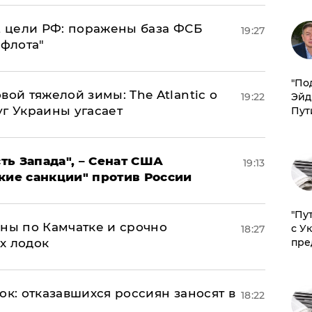
2 цели РФ: поражены база ФСБ
19:27
 флота"
​"По
вой тяжелой зимы: The Atlantic о
Эйд
19:22
г Украины угасает
Пут
ь Запада", – Сенат США
19:13
кие санкции" против России
"Пу
ины по Камчатке и срочно
с У
18:27
пре
х лодок
ок: отказавшихся россиян заносят в
18:22