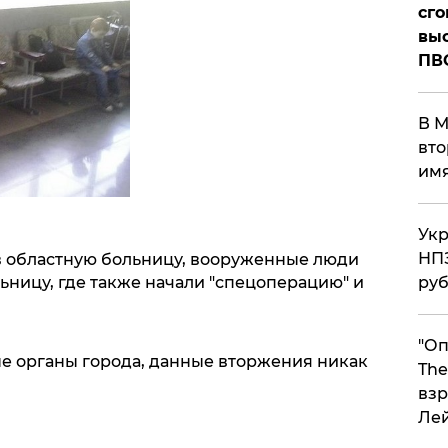
сго
выс
ПВ
В М
вто
им
Укр
НПЗ
 областную больницу, вооруженные люди
ру
ьницу, где также начали "спецоперацию" и
"Оп
е органы города, данные вторжения никак
The
взр
Ле