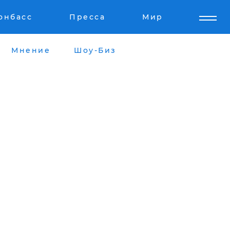
онбасс
Пресса
Мир
Мнение
Шоу-Биз