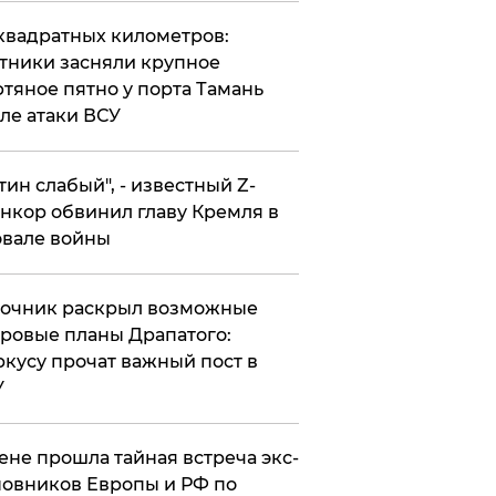
квадратных километров:
тники засняли крупное
тяное пятно у порта Тамань
ле атаки ВСУ
утин слабый", - известный Z-
нкор обвинил главу Кремля в
вале войны
точник раскрыл возможные
ровые планы Драпатого:
кусу прочат важный пост в
У
ене прошла тайная встреча экс-
овников Европы и РФ по