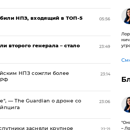
били НПЗ, входящий в ТОП-5
05:56
Лор
нич
ли второго генерала – стало
угр
23:49
См
ийским НПЗ сожгли более
23:14
Б
 РФ
е", — The Guardian о дроне со
23:06
ейпцига
"Он
 спутники засняли крупное
– Л
22:21