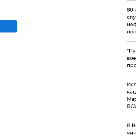
80 
спу
неф
пос
​"П
вое
про
​Ис
кад
Мар
ВС
В В
чин