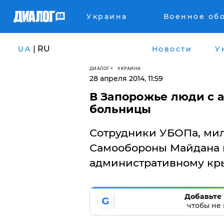
Украина
Военное об
| RU
UA
Новости
У
ДИАЛОГ
УКРАИНА
28 апреля 2014, 11:59
В Запорожье люди с 
больницы
Сотрудники УБОПа, мил
Самообороны Майдана 
административному кры
Добавьте 
G
чтобы не 