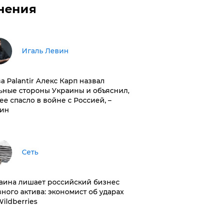
нения
Игаль Левин
ва Palantir Алекс Карп назвал
ьные стороны Украины и объяснил,
 ее спасло в войне с Россией, –
ин
Сеть
раина лишает российский бизнес
вного актива: экономист об ударах
Wildberries