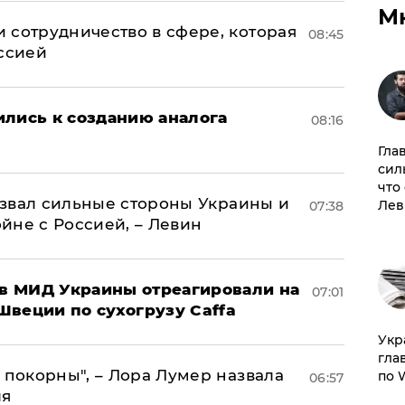
М
 сотрудничество в сфере, которая
08:45
оссией
ились к созданию аналога
08:16
Гла
сил
что
назвал сильные стороны Украины и
Лев
07:38
ойне с Россией, – Левин
 в МИД Украины отреагировали на
07:01
Швеции по сухогрузу Caffa
​Ук
гла
 покорны", – Лора Лумер назвала
по 
06:57
ля