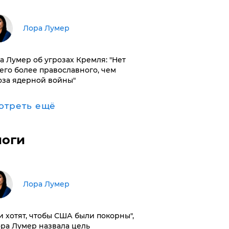
​Лора Лумер
а Лумер об угрозах Кремля: "Нет
его более православного, чем
оза ядерной войны"
отреть ещё
логи
​Лора Лумер
и хотят, чтобы США были покорны",
ора Лумер назвала цель