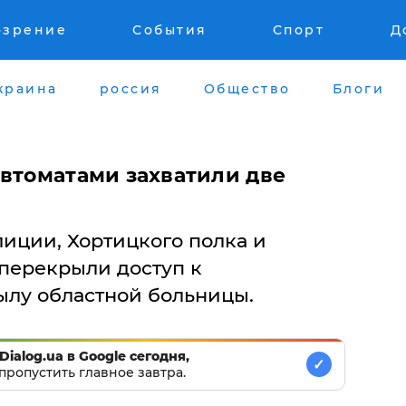
озрение
События
Спорт
Д
краина
россия
Общество
Блоги
автоматами захватили две
иции, Хортицкого полка и
перекрыли доступ к
лу областной больницы.
Dialog.ua в Google сегодня,
✓
пропустить главное завтра.