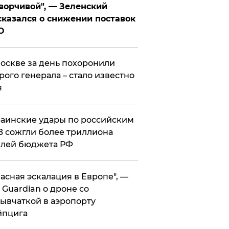
ворчивой", — Зеленский
казался о снижении поставок
О
оскве за день похоронили
рого генерала – стало известно
я
аинские удары по российским
 сожгли более триллиона
блей бюджета РФ
асная эскалация в Европе", —
 Guardian о дроне со
ывчаткой в аэропорту
йпцига