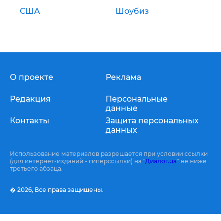
США
Шоубиз
О проекте
Реклама
Редакция
Персональные
данные
Контакты
Защита персональных
данных
Использование материалов разрешается при условии ссылки
(для интернет-изданий - гиперссылки) на "
Диалог.ua
" не ниже
третьего абзаца.
� 2026,
Все права защищены.