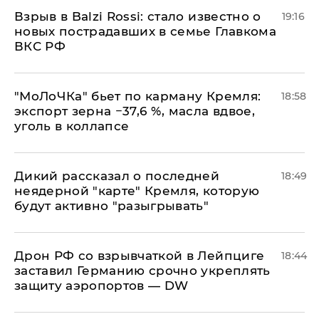
Взрыв в Balzi Rossi: стало известно о
19:16
новых пострадавших в семье Главкома
ВКС РФ
​"МоЛоЧКа" бьет по карману Кремля:
18:58
экспорт зерна −37,6 %, масла вдвое,
уголь в коллапсе
Дикий рассказал о последней
18:49
неядерной "карте" Кремля, которую
будут активно "разыгрывать"
​Дрон РФ со взрывчаткой в Лейпциге
18:44
заставил Германию срочно укреплять
защиту аэропортов — DW