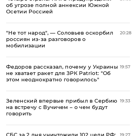
об угрозе полной аннексии Южной
Осетии Россией
​"Не тот народ", — Соловьев оскорбил
20:28
россиян из-за разговоров о
мобилизации
Федоров рассказал, почему у Украины
19:57
не хватает ракет для ЗРК Patriot: "Об
этом неоднократно говорилось"
Зеленский впервые прибыл в Сербию
19:33
на встречу с Вучичем – о чем будут
говорить
СБС за 2 дня уничтожили 102 цели РФ:
19:27