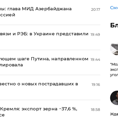
См
ны: глава МИД Азербайджана
20:17
иссией
Б
вязи и РЭБ: в Украине представили
19:49
ующем шаге Путина, направленном
19:44
​"М
улировала
эксп
уго
известно о новых пострадавших в
19:16
Кремля: экспорт зерна −37,6 %,
18:58
Жда
се