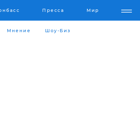
онбасс
Пресса
Мир
Мнение
Шоу-Биз