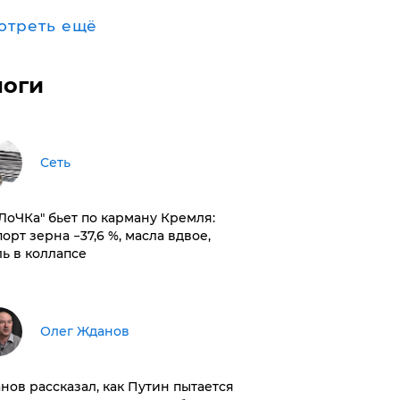
отреть ещё
логи
Сеть
оЛоЧКа" бьет по карману Кремля:
орт зерна −37,6 %, масла вдвое,
ль в коллапсе
Олег Жданов
нов рассказал, как Путин пытается