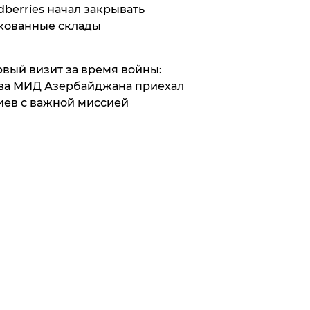
dberries начал закрывать
кованные склады
вый визит за время войны:
ва МИД Азербайджана приехал
иев с важной миссией