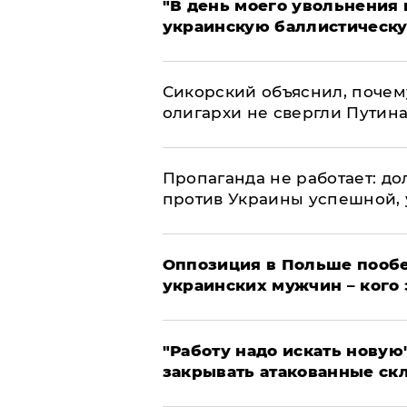
​"В день моего увольнени
украинскую баллистическу
Сикорский объяснил, поче
олигархи не свергли Путин
​Пропаганда не работает: д
против Украины успешной,
Оппозиция в Польше пообе
украинских мужчин – кого 
"Работу надо искать новую"
закрывать атакованные ск