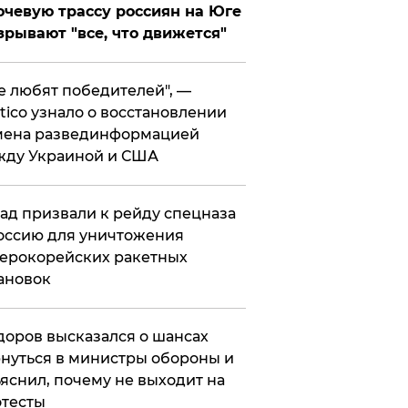
чевую трассу россиян на Юге
зрывают "все, что движется"
се любят победителей", —
itico узнало о восстановлении
мена развединформацией
жду Украиной и США
ад призвали к рейду спецназа
оссию для уничтожения
ерокорейских ракетных
ановок
оров высказался о шансах
нуться в министры обороны и
яснил, почему не выходит на
тесты