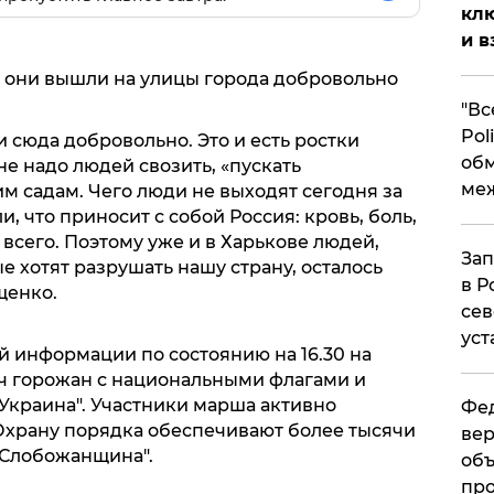
клю
и в
е они вышли на улицы города добровольно
​"В
Pol
 сюда добровольно. Это и есть ростки
об
не надо людей свозить, «пускать
ме
м садам. Чего люди не выходят сегодня за
, что приносит с собой Россия: кровь, боль,
всего. Поэтому уже и в Харькове людей,
Зап
е хотят разрушать нашу страну, осталось
в Р
щенко.
сев
уст
ей информации по состоянию на 16.30 на
ч горожан с национальными флагами и
 Украина". Участники марша активно
Фед
Охрану порядка обеспечивают более тысячи
вер
"Слобожанщина".
объ
про