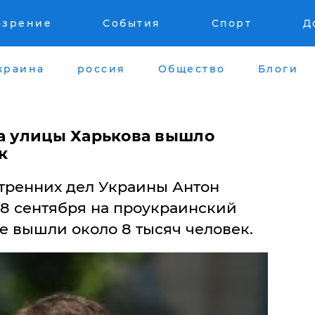
озрение
События
Спорт
Д
краина
россия
Общество
Блоги
на улицы Харькова вышло
к
тренних дел Украины Антон
28 сентября на проукраинский
е вышли около 8 тысяч человек.