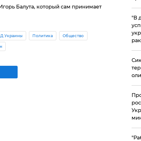
горь Балута, который сам принимает
​"В
усп
укр
Д Украины
Политика
Общество
рак
н
Сик
тер
оли
​Пр
рос
Укр
ми
"Ра