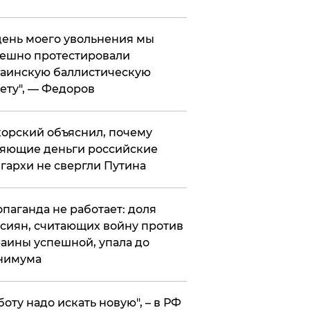
 день моего увольнения мы
ешно протестировали
аинскую баллистическую
ету", — Федоров
орский объяснил, почему
яющие деньги российские
гархи не свергли Путина
опаганда не работает: доля
сиян, считающих войну против
аины успешной, упала до
нимума
боту надо искать новую", – в РФ