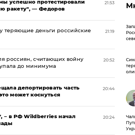
я мы успешно протестировали
21:53
М
ю ракету", — Федоров
Зап
му теряющие деньги российские
21:19
Рос
а
сев
оля россиян, считающих войну
Сик
20:52
 упала до минимума
тер
оли
щала депортировать часть
20:44
это может коснуться
, – в РФ Wildberries начал
Чал
20:24
Пут
лады
Укр