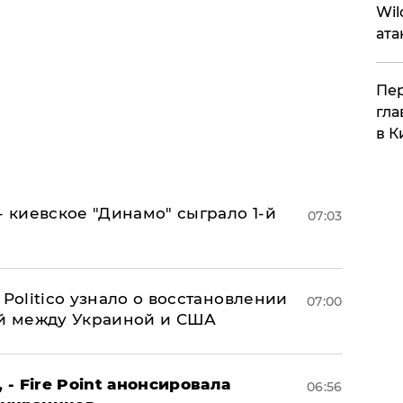
Wil
ата
Пер
гла
в К
- киевское "Динамо" сыграло 1-й
07:03
 Politico узнало о восстановлении
07:00
й между Украиной и США
 - Fire Point анонсировала
06:56