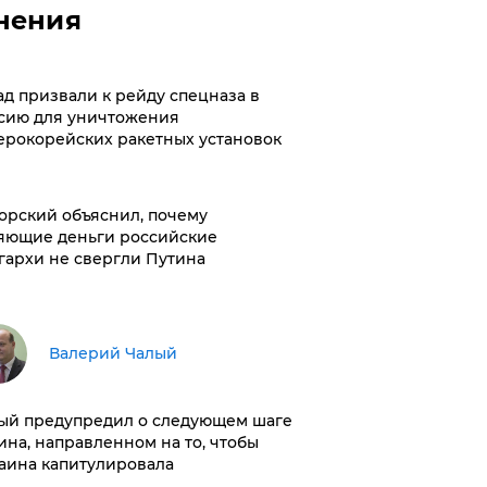
нения
ад призвали к рейду спецназа в
сию для уничтожения
ерокорейских ракетных установок
орский объяснил, почему
яющие деньги российские
гархи не свергли Путина
Валерий Чалый
ый предупредил о следующем шаге
ина, направленном на то, чтобы
аина капитулировала