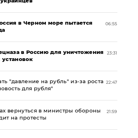
 украинцев
оссия в Черном море пытается
06:55
да
пецназа в Россию для уничтожения
23:31
 установок
ь "давление на рубль" из-за роста
22:47
новость для рубля"
ах вернуться в министры обороны
21:59
дит на протесты