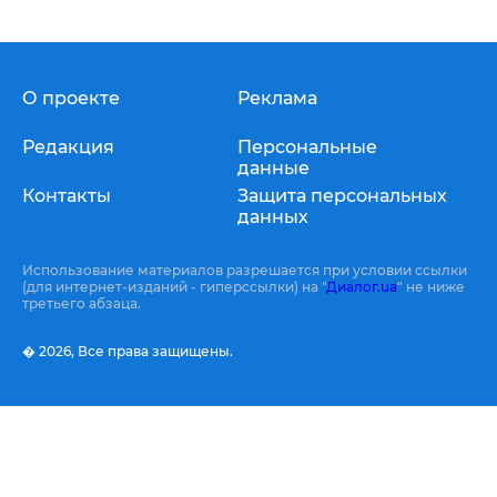
О проекте
Реклама
Редакция
Персональные
данные
Контакты
Защита персональных
данных
Использование материалов разрешается при условии ссылки
(для интернет-изданий - гиперссылки) на "
Диалог.ua
" не ниже
третьего абзаца.
� 2026,
Все права защищены.