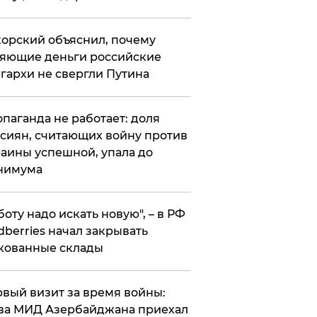
орский объяснил, почему
яющие деньги российские
гархи не свергли Путина
опаганда не работает: доля
сиян, считающих войну против
аины успешной, упала до
нимума
боту надо искать новую", – в РФ
dberries начал закрывать
кованные склады
вый визит за время войны:
ва МИД Азербайджана приехал