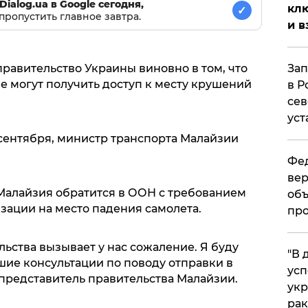
Dialog.ua в Google сегодня,
клю
✓
пропустить главное завтра.
и в
Зап
правительство Украины виновно в том, что
 могут получить доступ к месту крушений
в Р
сев
уст
 сентября, министр транспорта Малайзии
Фед
вер
о Малайзия обратится в ООН с требованием
объ
зации на место падения самолета.
про
ьства вызывает у нас сожаление. Я буду
​"В
ие консультации по поводу отправки в
усп
 представитель правительства Малайзии.
укр
рак