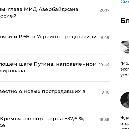
См
ны: глава МИД Азербайджана
20:17
иссией
Б
вязи и РЭБ: в Украине представили
19:49
​"М
ующем шаге Путина, направленном
19:44
эксп
улировала
уго
известно о новых пострадавших в
19:16
Жда
Кремля: экспорт зерна −37,6 %,
18:58
отс
се