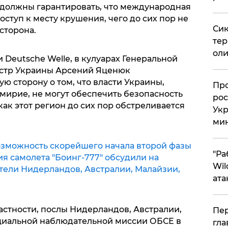
м, должны гарантировать, что международная
оступ к месту крушения, чего до сих пор не
Сик
сторона.
тер
оли
Deutsche Welle, в кулуарах Генеральной
стр Украины Арсений Яценюк
 сторону о том, что власти Украины,
​Пр
мирие, не могут обеспечить безопасность
рос
как этот регион до сих пор обстреливается
Укр
ми
зможность скорейшего начала второй фазы
"Ра
я самолета "Боинг-777" обсудили на
Wil
тели Нидерландов, Австралии, Малайзии,
ата
частности, послы Нидерландов, Австралии,
Пер
циальной наблюдательной миссии ОБСЕ в
гла