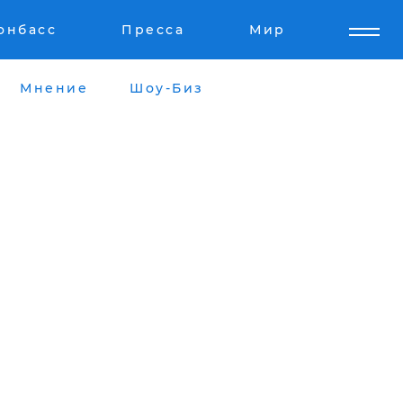
онбасс
Пресса
Мир
Мнение
Шоу-Биз