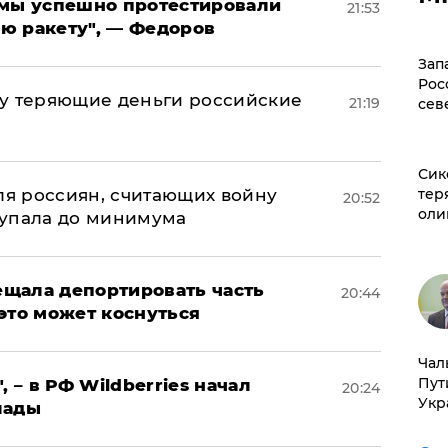
я мы успешно протестировали
21:53
ю ракету", — Федоров
Зап
Рос
му теряющие деньги российские
21:19
сев
а
Сик
тер
оля россиян, считающих войну
20:52
оли
 упала до минимума
щала депортировать часть
20:44
это может коснуться
Чал
Пут
, – в РФ Wildberries начал
20:24
Укр
лады