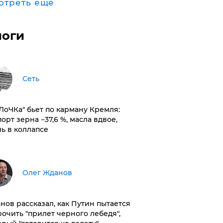
отреть ещё
логи
Сеть
оЛоЧКа" бьет по карману Кремля:
орт зерна −37,6 %, масла вдвое,
ль в коллапсе
Олег Жданов
нов рассказал, как Путин пытается
рочить "прилет черного лебедя",