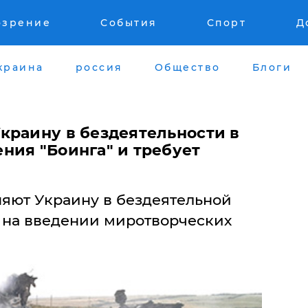
озрение
События
Спорт
Д
краина
россия
Общество
Блоги
краину в бездеятельности в
ния "Боинга" и требует
яют Украину в бездеятельной
т на введении миротворческих