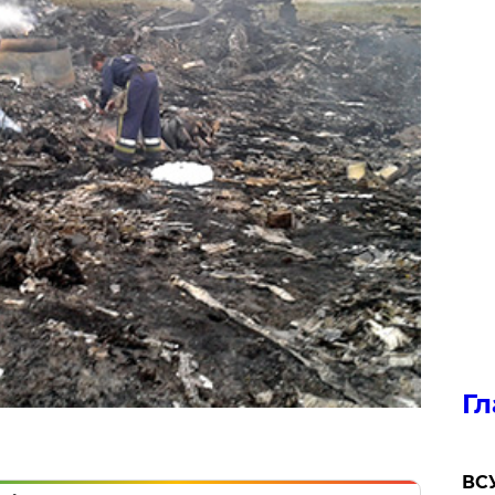
Гл
ВСУ