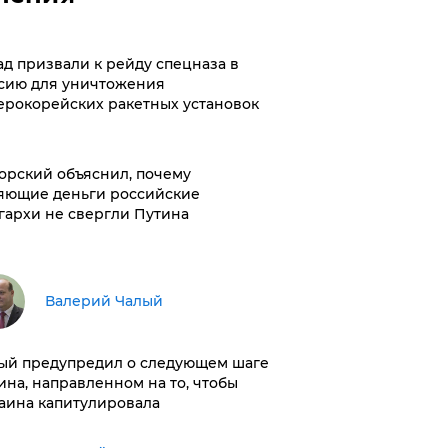
ад призвали к рейду спецназа в
сию для уничтожения
ерокорейских ракетных установок
орский объяснил, почему
яющие деньги российские
гархи не свергли Путина
Валерий Чалый
ый предупредил о следующем шаге
ина, направленном на то, чтобы
аина капитулировала