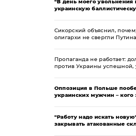
​"В день моего увольнени
украинскую баллистическу
Сикорский объяснил, поче
олигархи не свергли Путин
​Пропаганда не работает: д
против Украины успешной,
Оппозиция в Польше пообе
украинских мужчин – кого 
"Работу надо искать новую"
закрывать атакованные ск