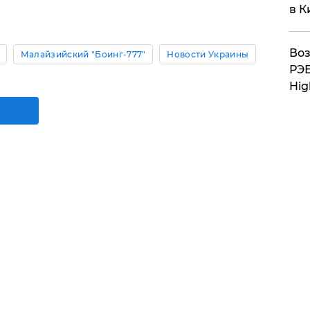
в К
Воз
Малайзийский "Боинг-777"
Новости Украины
РЭБ
Hig