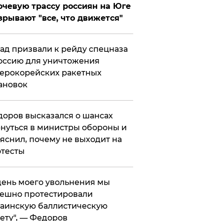
чевую трассу россиян на Юге
зрывают "все, что движется"
ад призвали к рейду спецназа
оссию для уничтожения
ерокорейских ракетных
ановок
оров высказался о шансах
нуться в министры обороны и
яснил, почему не выходит на
тесты
 день моего увольнения мы
ешно протестировали
аинскую баллистическую
ету", — Федоров