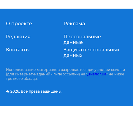
О проекте
Реклама
Редакция
Персональные
данные
Контакты
Защита персональных
данных
Использование материалов разрешается при условии ссылки
(для интернет-изданий - гиперссылки) на "
Диалог.ua
" не ниже
третьего абзаца.
� 2026,
Все права защищены.