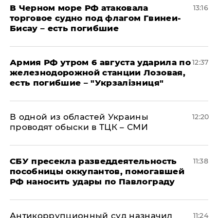
В Черном море РФ атаковала
13:16
торговое судно под флагом Гвинеи-
Бисау – есть погибшие
Армия РФ утром 6 августа ударила по
12:37
железнодорожной станции Лозовая,
есть погибшие – "Укрзалізниця"
В одной из областей Украины
12:20
проводят обыски в ТЦК – СМИ
СБУ пресекла разведдеятельность
11:38
пособницы оккупантов, помогавшей
РФ наносить удары по Павлограду
Антикоррупционный суд назначил
11:24