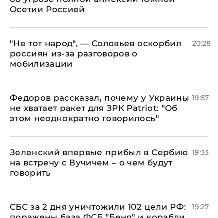
Осетии Россией
​"Не тот народ", — Соловьев оскорбил
20:28
россиян из-за разговоров о
мобилизации
Федоров рассказал, почему у Украины
19:57
не хватает ракет для ЗРК Patriot: "Об
этом неоднократно говорилось"
Зеленский впервые прибыл в Сербию
19:33
на встречу с Вучичем – о чем будут
говорить
СБС за 2 дня уничтожили 102 цели РФ:
19:27
поражены база ФСБ "Беня" и корабли