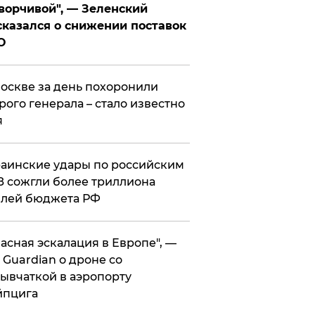
ворчивой", — Зеленский
казался о снижении поставок
О
оскве за день похоронили
рого генерала – стало известно
я
аинские удары по российским
 сожгли более триллиона
блей бюджета РФ
асная эскалация в Европе", —
 Guardian о дроне со
ывчаткой в аэропорту
йпцига