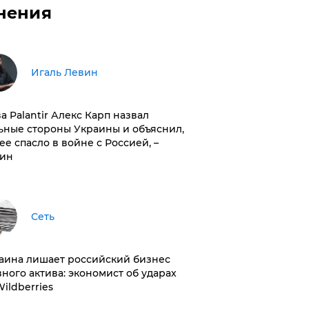
нения
Игаль Левин
ва Palantir Алекс Карп назвал
ьные стороны Украины и объяснил,
 ее спасло в войне с Россией, –
ин
Сеть
раина лишает российский бизнес
вного актива: экономист об ударах
Wildberries