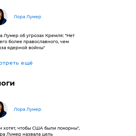
​Лора Лумер
а Лумер об угрозах Кремля: "Нет
его более православного, чем
оза ядерной войны"
отреть ещё
логи
​Лора Лумер
и хотят, чтобы США были покорны",
ора Лумер назвала цель