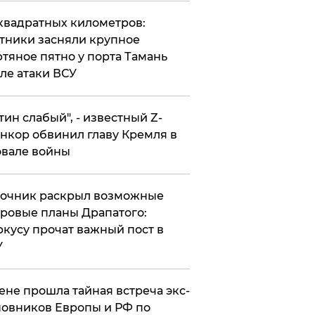
квадратных километров:
тники засняли крупное
тяное пятно у порта Тамань
ле атаки ВСУ
утин слабый", - известный Z-
нкор обвинил главу Кремля в
вале войны
точник раскрыл возможные
ровые планы Драпатого:
кусу прочат важный пост в
У
ене прошла тайная встреча экс-
овников Европы и РФ по