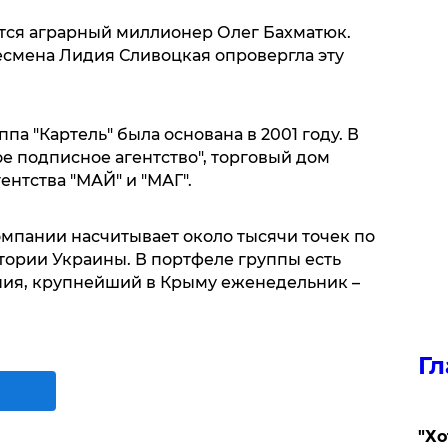
тся аграрный миллионер Олег Бахматюк.
есмена Лидия Сливоцкая опровергла эту
па "Картель" была основана в 2001 году. В
ое подписное агентство", торговый дом
ентства "МАЙ" и "МАГ".
омпании насчитывает около тысячи точек по
тории Украины. В портфеле группы есть
ния, крупнейший в Крыму еженедельник –
Гл
​"Х