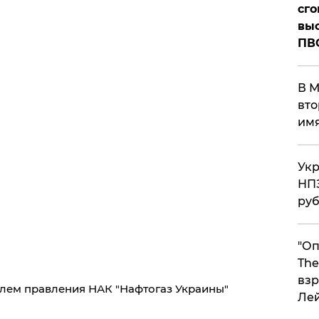
сго
выс
ПВ
В М
вто
им
Укр
НПЗ
ру
"Оп
The
взр
лем правления НАК "Нафтогаз Украины"
Ле