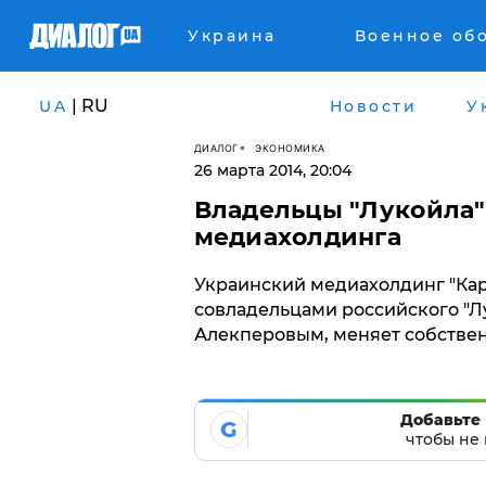
Украина
Военное об
| RU
UA
Новости
У
ДИАЛОГ
ЭКОНОМИКА
26 марта 2014, 20:04
Владельцы "Лукойла"
медиахолдинга
Украинский медиахолдинг "Кар
совладельцами российского "
Алекперовым, меняет собстве
Добавьте 
G
чтобы не 