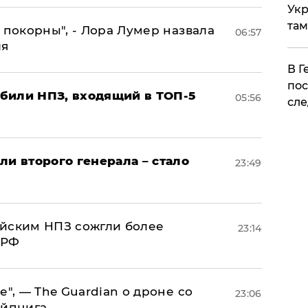
Укр
там
 покорны", - Лора Лумер назвала
06:57
ля
​В 
пос
били НПЗ, входящий в ТОП-5
05:56
сле
ли второго генерала – стало
23:49
ийским НПЗ сожгли более
23:14
 РФ
е", — The Guardian о дроне со
23:06
ейпцига