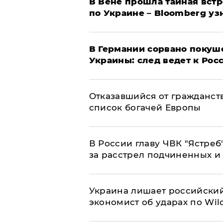
В Вене прошла тайная вст
по Украине – Bloomberg уз
​В Германии сорвано покуш
Украины: след ведет к Рос
Отказавшийся от гражданст
список богачей Европы
В России главу ЧВК "Ястре
за расстрел подчиненных и
​Украина лишает российский
экономист об ударах по Wild