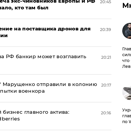
реча экс-чиновников Европы и РФ
20:45
М
нало, кто там был
ение на поставщика дронов для
20:39
сии
Гла
сил
ва РФ банкир может возглавить
20:21
что
Лев
б" Марущенко отправили в колонию
20:17
 пытки военкора
​Ук
 бизнес главного актива:
20:16
гла
berries
по 