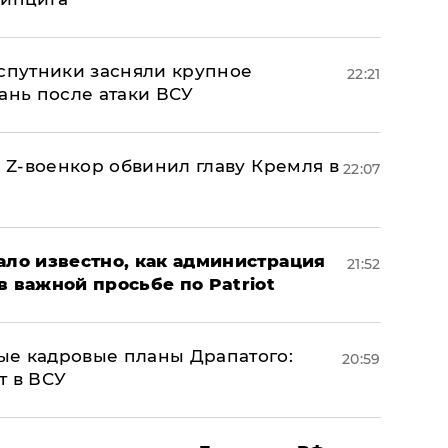
 спутники засняли крупное
22:21
ань после атаки ВСУ
й Z-военкор обвинил главу Кремля в
22:07
ало известно, как администрация
21:52
в важной просьбе по Patriot
ые кадровые планы Драпатого:
20:59
т в ВСУ