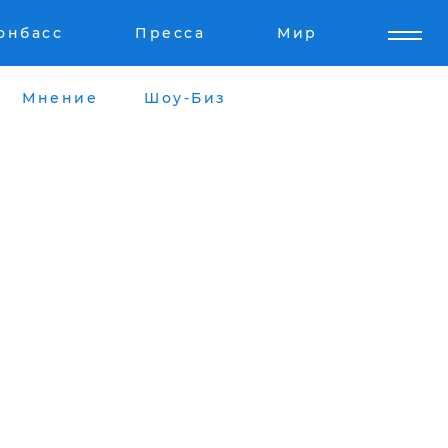
онбасс
Пресса
Мир
Мнение
Шоу-Биз