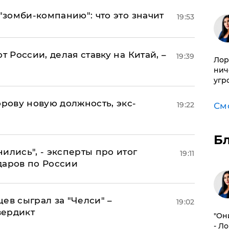
 "зомби-компанию": что это значит
19:53
т России, делая ставку на Китай, –
19:39
Лор
нич
угр
ову новую должность, экс-
19:22
См
Б
ились", - эксперты про итог
19:11
даров по России
ев сыграл за "Челси" –
19:02
вердикт
"Он
- Л