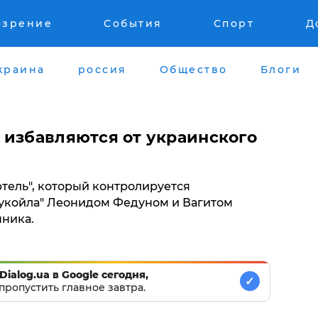
озрение
События
Спорт
Д
краина
россия
Общество
Блоги
 избавляются от украинского
тель", который контролируется
Лукойла" Леонидом Федуном и Вагитом
нника.
Dialog.ua в Google сегодня,
✓
пропустить главное завтра.