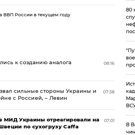
80 
а ВВП России в текущем году
спу
неф
пос
​"П
вое
лись к созданию аналога
08:16
про
​Ис
назвал сильные стороны Украины и
кад
07:38
ойне с Россией, – Левин
Мар
ВС
 в МИД Украины отреагировали на
07:01
В В
Швеции по сухогрузу Caffa
чин