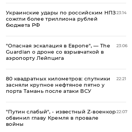
Украинские удары по российским НПЗ
23:14
сожгли более триллиона рублей
бюджета РФ
"Опасная эскалация в Европе", — The
23:06
Guardian о дроне со взрывчаткой в
аэропорту Лейпцига
80 квадратных километров: спутники
22:21
засняли крупное нефтяное пятно у
порта Тамань после атаки ВСУ
​"Путин слабый", - известный Z-военкор
22:07
обвинил главу Кремля в провале
войны