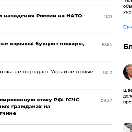
"Но
объ
Укр
и нападения России на НАТО –
11:21
См
ые взрывы: бушуют пожары,
10:54
Б
 пока не передает Украине новые
10:12
Шве
дел
сированную атаку РФ: ГСЧС
09:57
про
ных гражданах на
тчине