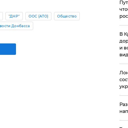
Пут
что
рос
"ДНР"
ООС (АТО)
Общество
вости Донбасса
В К
дор
и в
вид
Лон
сос
ук
Раз
нап