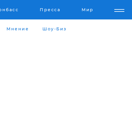
онбасс
Пресса
Мир
Мнение
Шоу-Биз