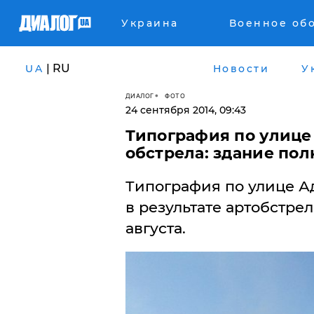
Украина
Военное об
| RU
UA
Новости
У
ДИАЛОГ
ФОТО
24 сентября 2014, 09:43
Типография по улице
обстрела: здание по
Типография по улице А
в результате артобстр
августа.