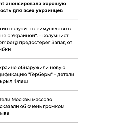
nt анонсировала хорошую
ость для всех украинцев
тин получит преимущество в
не с Украиной", – колумнист
omberg предостерег Запад от
ибки
краине обнаружили новую
ификацию "Герберы" – детали
скрыл Флеш
ели Москвы массово
сказали об очень громком
рыве