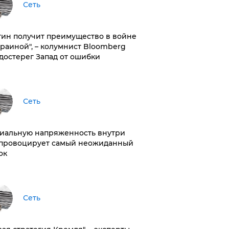
Сеть
тин получит преимущество в войне
краиной", – колумнист Bloomberg
достерег Запад от ошибки
Сеть
иальную напряженность внутри
провоцирует самый неожиданный
ок
Сеть