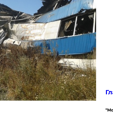
Гл
"Мо