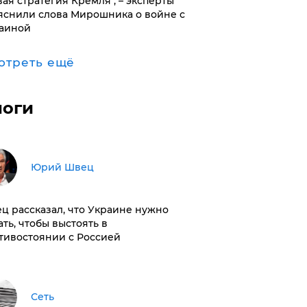
вая стратегия Кремля", – эксперты
яснили слова Мирошника о войне с
аиной
отреть ещё
логи
Юрий Швец
ц рассказал, что Украине нужно
ать, чтобы выстоять в
тивостоянии с Россией
Сеть