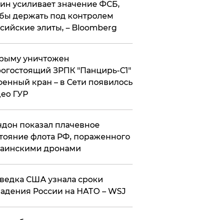
ин усиливает значение ФСБ,
бы держать под контролем
сийские элиты, – Bloomberg
рыму уничтожен
огостоящий ЗРПК "Панцирь-С1"
оенный кран – в Сети появилось
ео ГУР
дон показал плачевное
тояние флота РФ, пораженного
раинскими дронами
ведка США узнала сроки
адения России на НАТО – WSJ