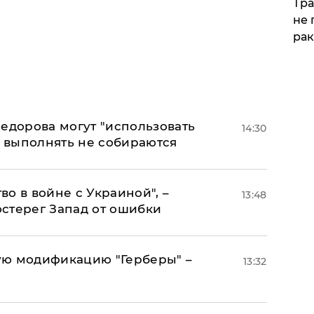
Тра
не 
рак
едорова могут "использовать
14:30
о выполнять не собираются
о в войне с Украиной", –
13:48
стерег Запад от ошибки
ую модификацию "Герберы" –
13:32