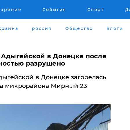
озрение
События
Спорт
Д
краина
россия
Общество
Блоги
 Адыгейской в Донецке после
лностью разрушено
дыгейской в Донецке загорелась
ела микрорайона Мирный 23