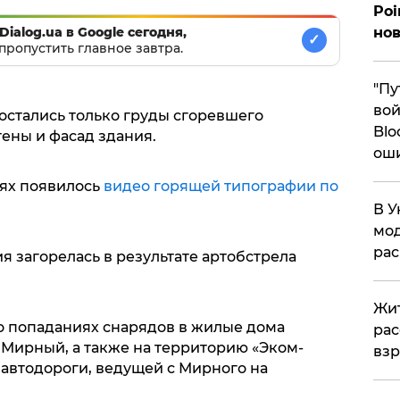
Poi
Dialog.ua в Google сегодня,
нов
✓
пропустить главное завтра.
"Пу
вой
остались только груды сгоревшего
Blo
ены и фасад здания.
ош
тях появилось
видео горящей типографии по
В У
мод
ра
я загорелась в результате артобстрела
Жит
 о попаданиях снарядов в жилые дома
рас
 Мирный, а также на территорию «Эком-
вз
 автодороги, ведущей с Мирного на