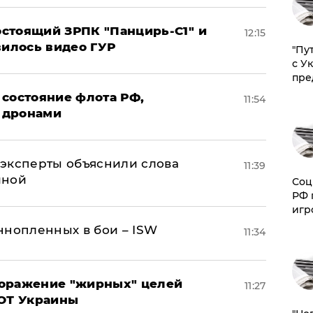
стоящий ЗРПК "Панцирь-С1" и
12:15
вилось видео ГУР
"Пу
с У
пре
 состояние флота РФ,
11:54
 дронами
– эксперты объяснили слова
11:39
иной
Соц
РФ 
игр
ннопленных в бои – ISW
11:34
поражение "жирных" целей
11:27
ВОТ Украины