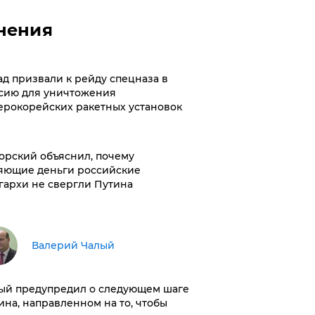
нения
ад призвали к рейду спецназа в
сию для уничтожения
ерокорейских ракетных установок
орский объяснил, почему
яющие деньги российские
гархи не свергли Путина
Валерий Чалый
ый предупредил о следующем шаге
ина, направленном на то, чтобы