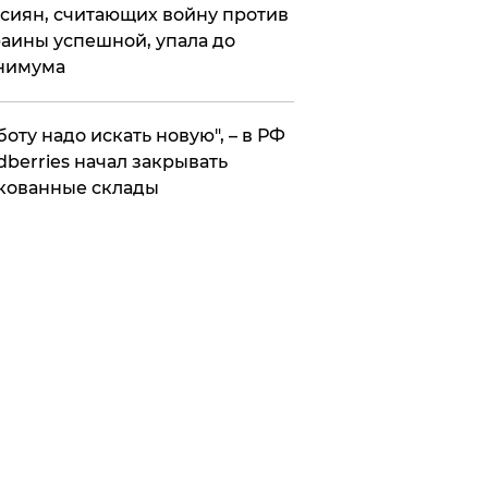
сиян, считающих войну против
аины успешной, упала до
нимума
боту надо искать новую", – в РФ
dberries начал закрывать
кованные склады