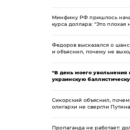
Минфину РФ пришлось начат
курса доллара: "Это плохая 
Федоров высказался о шанс
и объяснил, почему не выхо
​"В день моего увольнени
украинскую баллистическу
Сикорский объяснил, поче
олигархи не свергли Путин
​Пропаганда не работает: д