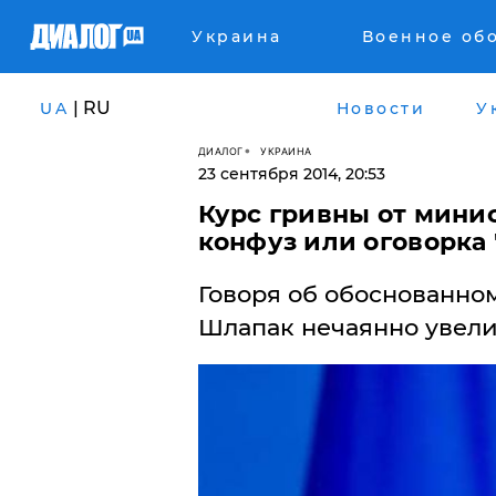
Украина
Военное об
| RU
UA
Новости
У
ДИАЛОГ
УКРАИНА
23 сентября 2014, 20:53
Курс гривны от мини
конфуз или оговорка
Говоря об обоснованно
Шлапак нечаянно увелич