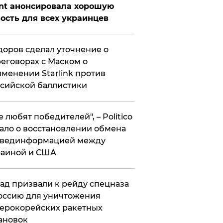
nt анонсировала хорошую
ость для всех украинцев
оров сделал уточнение о
еговорах с Маском о
менении Starlink против
сийской баллистики
се любят победителей", – Politico
ало о восстановлении обмена
звединформацией между
раиной и США
ад призвали к рейду спецназа
оссию для уничтожения
ерокорейских ракетных
ановок