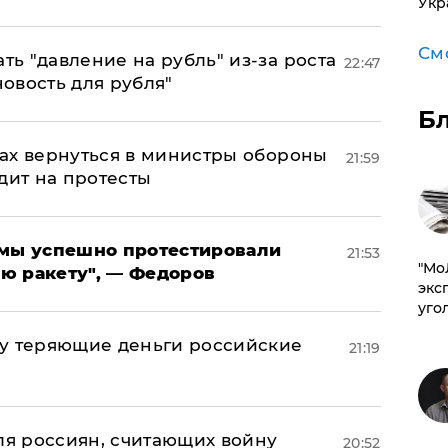
Укр
См
ь "давление на рубль" из-за роста
22:47
новость для рубля"
Б
ах вернуться в министры обороны
21:59
дит на протесты
я мы успешно протестировали
21:53
​"М
ю ракету", — Федоров
эксп
уго
му теряющие деньги российские
21:19
а
оля россиян, считающих войну
20:52