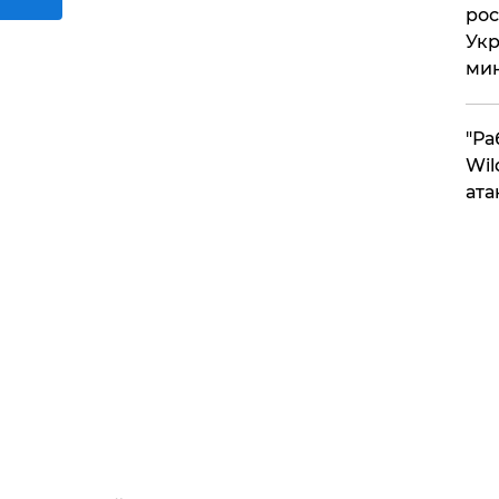
рос
Укр
ми
"Ра
Wil
ата