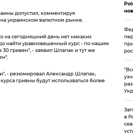
Poi
нов
аины допустил, комментируя
 на украинском валютном рынке.
Фед
то на сегодняшний день нет никаких
пер
адо найти уравновешенный курс - по нашим
при
 30 гривен", - заявил Шлапак и тут же
рос
ен".
​"В
ти", - резюмировал Александр Шлапак,
узн
 курса гривны будут использваться более
ра
Ук
Зап
в Р
сев
уст