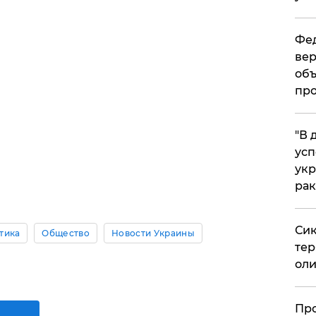
Фед
вер
объ
про
​"В
усп
укр
рак
Сик
тика
Общество
Новости Украины
тер
оли
​Пр