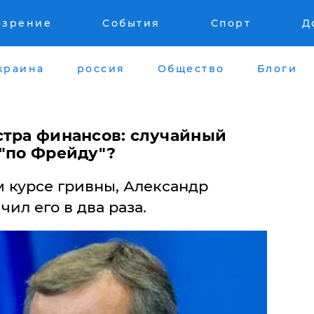
озрение
События
Спорт
Д
краина
россия
Общество
Блоги
стра финансов: случайный
 "по Фрейду"?
м курсе гривны, Александр
ил его в два раза.