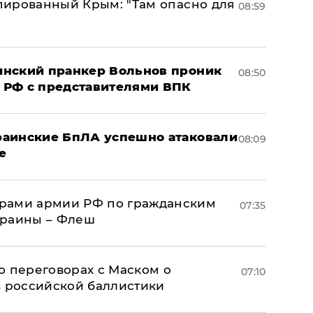
упированный Крым: "Там опасно для
08:59
аинский пранкер Вольнов проник
08:50
 РФ с представителями ВПК
краинские БпЛА успешно атаковали
08:09
е
рами армии РФ по гражданским
07:35
краины – Флеш
о переговорах с Маском о
07:10
в российской баллистики