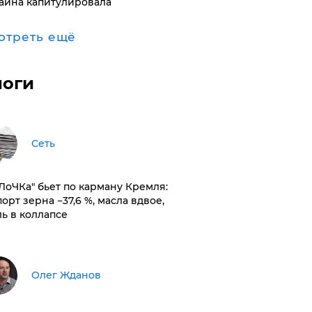
аина капитулировала
отреть ещё
логи
Сеть
оЛоЧКа" бьет по карману Кремля:
орт зерна −37,6 %, масла вдвое,
ль в коллапсе
Олег Жданов