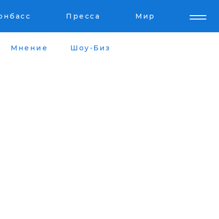
онбасс
Пресса
Мир
Мнение
Шоу-Биз