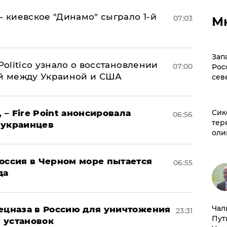
– киевское "Динамо" сыграло 1-й
07:03
М
Зап
 Politico узнало о восстановлении
07:00
Рос
й между Украиной и США
сев
 – Fire Point анонсировала
Сик
06:56
тер
 украинцев
оли
оссия в Черном море пытается
06:55
да
Чал
пецназа в Россию для уничтожения
23:31
Пут
 установок