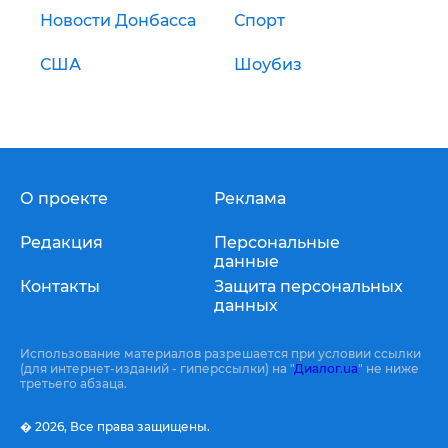
Новости Донбасса
Спорт
США
Шоубиз
О проекте
Реклама
Редакция
Персональные
данные
Контакты
Защита персональных
данных
Использование материалов разрешается при условии ссылки
(для интернет-изданий - гиперссылки) на "
Диалог.ua
" не ниже
третьего абзаца.
� 2026,
Все права защищены.