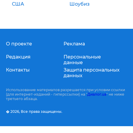
США
Шоубиз
О проекте
Реклама
Редакция
Персональные
данные
Контакты
Защита персональных
данных
Использование материалов разрешается при условии ссылки
(для интернет-изданий - гиперссылки) на "
Диалог.ua
" не ниже
третьего абзаца.
� 2026,
Все права защищены.