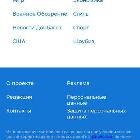
Мир
Экономика
Военное Обозрение
Стиль
Новости Донбасса
Спорт
США
Шоубиз
О проекте
Реклама
Редакция
Персональные
данные
Контакты
Защита персональных
данных
Использование материалов разрешается при условии ссылки
(для интернет-изданий - гиперссылки) на "
Диалог.ua
" не ниже