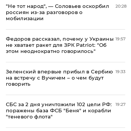
​"Не тот народ", — Соловьев оскорбил
20:28
россиян из-за разговоров о
мобилизации
Федоров рассказал, почему у Украины
19:57
не хватает ракет для ЗРК Patriot: "Об
этом неоднократно говорилось"
Зеленский впервые прибыл в Сербию
19:33
на встречу с Вучичем – о чем будут
говорить
СБС за 2 дня уничтожили 102 цели РФ:
19:27
поражены база ФСБ "Беня" и корабли
"теневого флота"