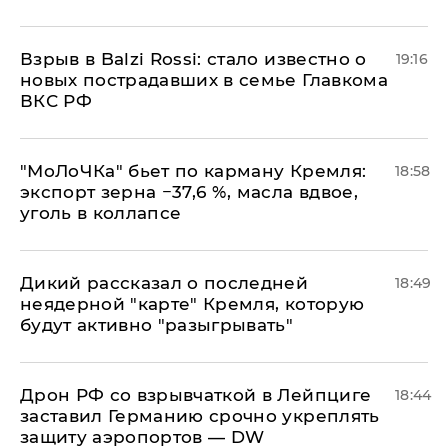
Взрыв в Balzi Rossi: стало известно о
19:16
новых пострадавших в семье Главкома
ВКС РФ
​"МоЛоЧКа" бьет по карману Кремля:
18:58
экспорт зерна −37,6 %, масла вдвое,
уголь в коллапсе
Дикий рассказал о последней
18:49
неядерной "карте" Кремля, которую
будут активно "разыгрывать"
​Дрон РФ со взрывчаткой в Лейпциге
18:44
заставил Германию срочно укреплять
защиту аэропортов — DW