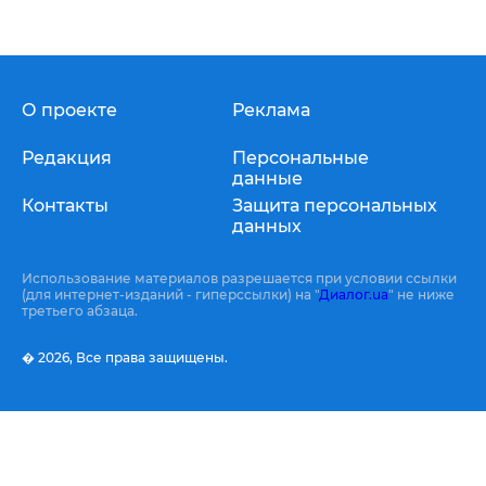
О проекте
Реклама
Редакция
Персональные
данные
Контакты
Защита персональных
данных
Использование материалов разрешается при условии ссылки
(для интернет-изданий - гиперссылки) на "
Диалог.ua
" не ниже
третьего абзаца.
� 2026,
Все права защищены.