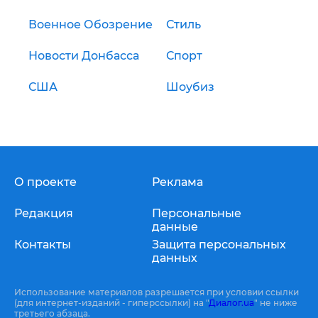
Военное Обозрение
Стиль
Новости Донбасса
Спорт
США
Шоубиз
О проекте
Реклама
Редакция
Персональные
данные
Контакты
Защита персональных
данных
Использование материалов разрешается при условии ссылки
(для интернет-изданий - гиперссылки) на "
Диалог.ua
" не ниже
третьего абзаца.