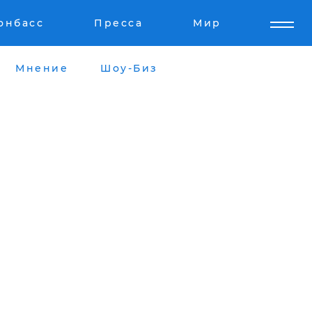
онбасс
Пресса
Мир
Мнение
Шоу-Биз