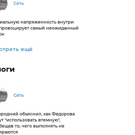
Сеть
иальную напряженность внутри
провоцирует самый неожиданный
ок
отреть ещё
логи
Сеть
ородний объяснил, как Федорова
ут "использовать втемную",
бещав то, чего выполнять не
ираются