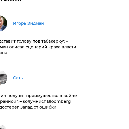
Игорь Эйдман
дставит голову под табакерку", –
ман описал сценарий краха власти
ина
Сеть
тин получит преимущество в войне
краиной", – колумнист Bloomberg
достерег Запад от ошибки