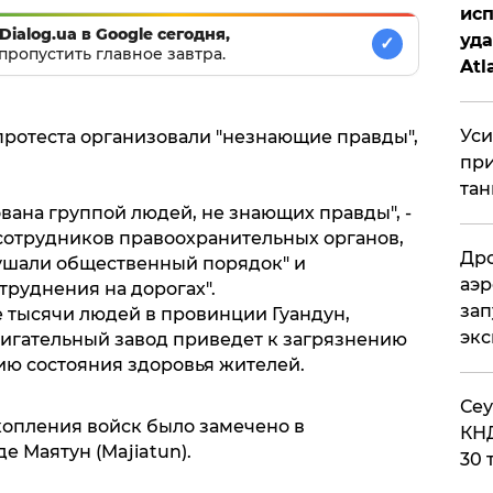
исп
Dialog.ua в Google сегодня,
уда
✓
пропустить главное завтра.
Atl
би
Уси
протеста организовали "незнающие правды",
при
тан
вана группой людей, не знающих правды", -
 сотрудников правоохранительных органов,
Дро
ушали общественный порядок" и
аэр
труднения на дорогах".
зап
е тысячи людей в провинции Гуандун,
эк
жигательный завод приведет к загрязнению
ю состояния здоровья жителей.
​Се
скопления войск было замечено в
КНД
е Маятун (Majiatun).
30 