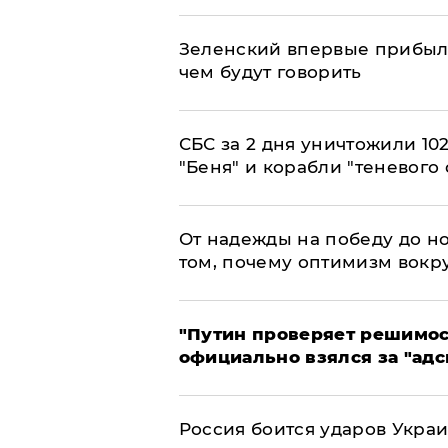
Зеленский впервые прибыл 
чем будут говорить
СБС за 2 дня уничтожили 10
"Беня" и корабли "теневого 
От надежды на победу до но
том, почему оптимизм вокру
"Путин проверяет решимост
официально взялся за "адс
Россия боится ударов Укра