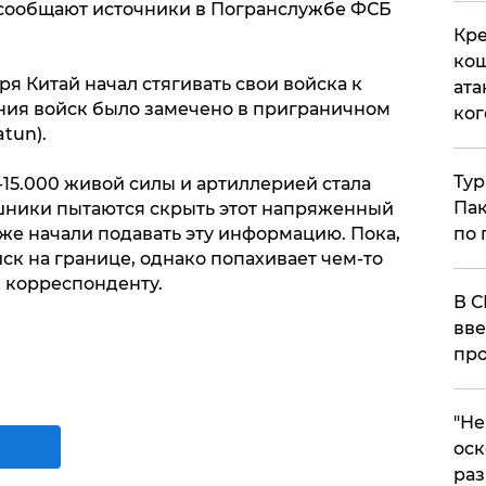
 сообщают источники в Погранслужбе ФСБ
Кре
кош
я Китай начал стягивать свои войска к
ата
ения войск было замечено в приграничном
ког
tun).
Тур
2-15.000 живой силы и артиллерией стала
Пак
шники пытаются скрыть этот напряженный
же начали подавать эту информацию. Пока,
по 
йск на границе, однако попахивает чем-то
 корреспонденту.
В С
вве
про
​"Н
оск
раз