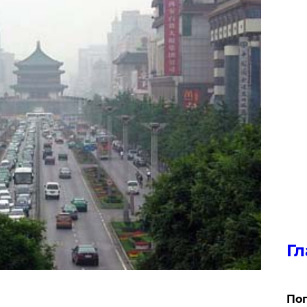
Гл
Поп