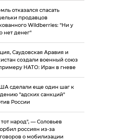
мль отказался спасать
ельки продавцов
кованного Wildberries: "Ни у
о нет денег"
ция, Саудовская Аравия и
истан создали военный союз
примеру НАТО: Иран в гневе
ША сделали еще один шаг к
дению "адских санкций"
тив России
е тот народ", — Соловьев
орбил россиян из-за
говоров о мобилизации