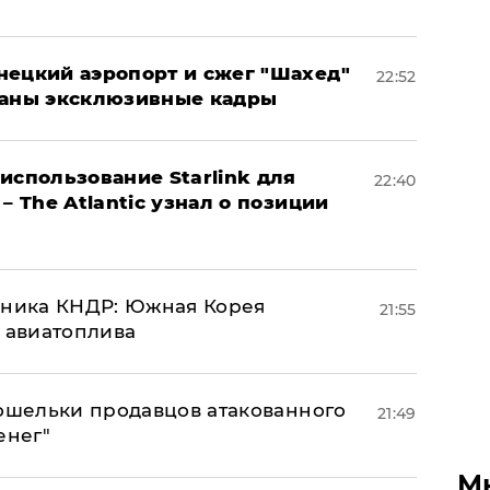
нецкий аэропорт и сжег "Шахед"
22:52
ваны эксклюзивные кадры
использование Starlink для
22:40
– The Atlantic узнал о позиции
юзника КНДР: Южная Корея
21:55
н авиатоплива
кошельки продавцов атакованного
21:49
енег"
М