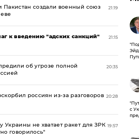
 и Пакистан создали военный союз
21:19
неве
аг к введению "адских санкций"
21:15
​"По
Эйд
Пут
предили об угрозе полной
20:35
оссией
 оскорбил россиян из-за разговоров
20:28
"Пу
с У
пре
у Украины не хватает ракет для ЗРК
19:57
тно говорилось"