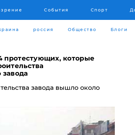
озрение
События
Спорт
Д
краина
россия
Общество
Блоги
24 протестующих, которые
роительства
 завода
тельства завода вышло около