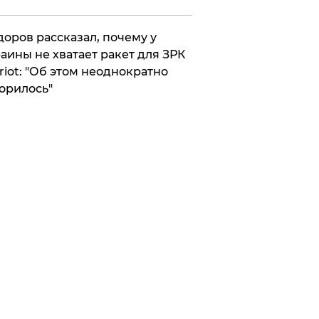
оров рассказал, почему у
аины не хватает ракет для ЗРК
riot: "Об этом неоднократно
орилось"