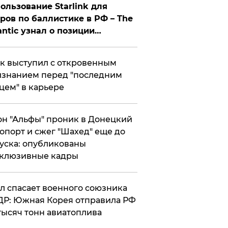
ользование Starlink для
ров по баллистике в РФ – The
antic узнал о позиции
знесмена
к выступил с откровенным
знанием перед "последним
цем" в карьере
н "Альфы" проник в Донецкий
опорт и сжег "Шахед" еще до
уска: опубликованы
склюзивные кадры
ул спасает военного союзника
Р: Южная Корея отправила РФ
тысяч тонн авиатоплива