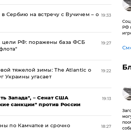
в Сербию на встречу с Вучичем – о
19:33
Соц
РФ 
игр
2 цели РФ: поражены база ФСБ
19:27
См
флота"
Б
вой тяжелой зимы: The Atlantic о
19:22
г Украины угасает
ь Запада", – Сенат США
19:13
кие санкции" против России
Заг
мог
поо
ины по Камчатке и срочно
18:27
соб