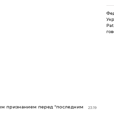
Фед
Укр
Pat
гов
ным признанием перед "последним
23:19