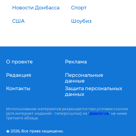
Новости Донбасса
Спорт
США
Шоубиз
О проекте
Реклама
Редакция
Персональные
данные
Контакты
Защита персональных
данных
Использование материалов разрешается при условии ссылки
(для интернет-изданий - гиперссылки) на "
Диалог.ua
" не ниже
третьего абзаца.
� 2026,
Все права защищены.