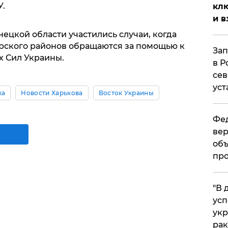
.
клю
и в
онецкой области участились случаи, когда
рского районов обращаются за помощью к
Зап
 Сил Украины.
в Р
сев
уст
ка
Новости Харькова
Восток Украины
Фед
вер
объ
про
​"В
усп
укр
рак