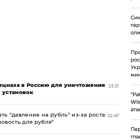
Сик
тер
оли
​Пр
рос
Укр
ми
пецназа в Россию для уничтожения
23:31
 установок
"Ра
Wil
ата
ь "давление на рубль" из-за роста
22:47
новость для рубля"
Пер
гла