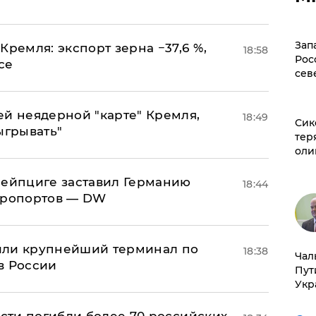
Зап
Кремля: экспорт зерна −37,6 %,
18:58
Рос
се
сев
ей неядерной "карте" Кремля,
18:49
Сик
ыгрывать"
тер
оли
 Лейпциге заставил Германию
18:44
эропортов — DW
или крупнейший терминал по
18:38
Чал
в России
Пут
Укр