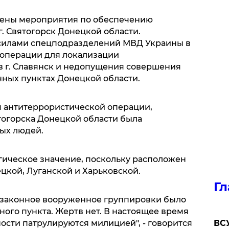
едены мероприятия по обеспечению
. Святогорск Донецкой области.
силами спецподразделений МВД Украины в
 операции для локализации
 г. Славянск и недопущения совершения
нных пунктах Донецкой области.
ия антитеррористической операции,
ятогорска Донецкой области была
ых людей.
егическое значение, поскольку расположен
ецкой, Луганской и Харьковской.
Гл
езаконное вооруженное группировки было
ого пункта. Жертв нет. В настоящее время
ности патрулируются милицией", - говорится
ВСУ