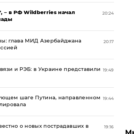
, – в РФ Wildberries начал
20:24
лады
ны: глава МИД Азербайджана
20:17
иссией
вязи и РЭБ: в Украине представили
19:49
ующем шаге Путина, направленном
19:44
улировала
известно о новых пострадавших в
19:16
М