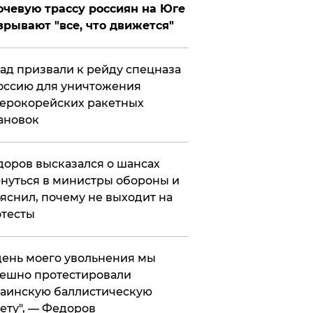
чевую трассу россиян на Юге
зрывают "все, что движется"
ад призвали к рейду спецназа
оссию для уничтожения
ерокорейских ракетных
ановок
оров высказался о шансах
нуться в министры обороны и
яснил, почему не выходит на
тесты
 день моего увольнения мы
ешно протестировали
аинскую баллистическую
ету", — Федоров