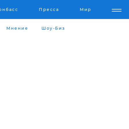
онбасс
Пресса
Мир
Мнение
Шоу-Биз