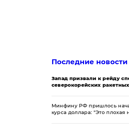
Последние новости
Запад призвали к рейду с
северокорейских ракетных
Минфину РФ пришлось начат
курса доллара: "Это плохая 