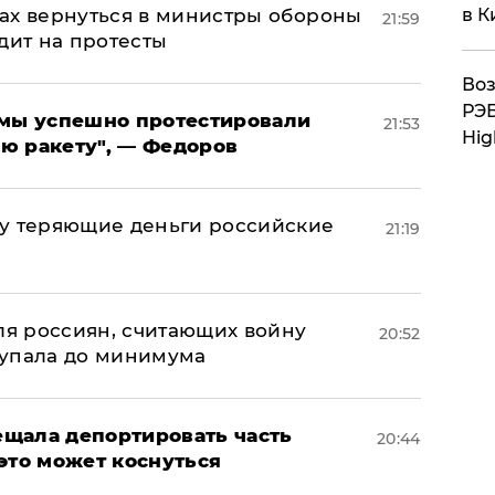
ах вернуться в министры обороны
в К
21:59
дит на протесты
Воз
РЭБ
я мы успешно протестировали
21:53
Hig
ю ракету", — Федоров
му теряющие деньги российские
21:19
а
оля россиян, считающих войну
20:52
 упала до минимума
щала депортировать часть
20:44
это может коснуться