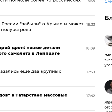
асти погибли более 70 российских
18:34
См
Б
в России "забыли" о Крыме и может
18:33
т полуострова
орой дрон: новые детали
18:09
ого самолета в Лейпциге
​"М
эксп
уго
тказались еще два крупных
17:59
дов" в Татарстане массовые
17:42
Жда
отс