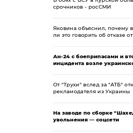
В боях с ВСУ в Курской обл
срочников - росСМИ
Яковина объяснил, почему 
ли это говорить об отказе о
Ан-24 с боеприпасами и вт
инцидента возле украинск
От "Трухи" вслед за "АТБ" о
рекламодателя из Украины
На заводе по сборке "Шахе
увольнения — соцсети