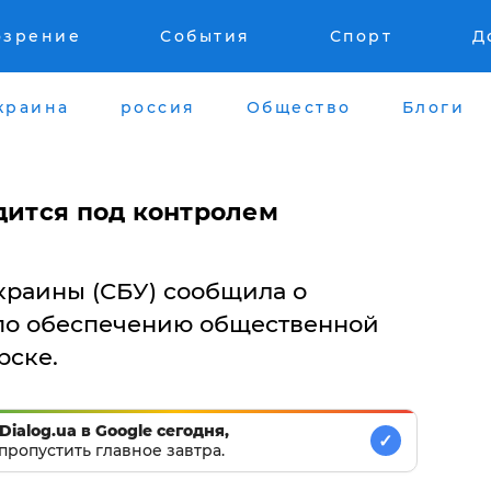
озрение
События
Спорт
Д
краина
россия
Общество
Блоги
дится под контролем
краины (СБУ) сообщила о
по обеспечению общественной
рске.
Dialog.ua в Google сегодня,
✓
пропустить главное завтра.