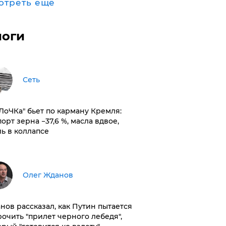
отреть ещё
логи
Сеть
оЛоЧКа" бьет по карману Кремля:
орт зерна −37,6 %, масла вдвое,
ль в коллапсе
Олег Жданов
нов рассказал, как Путин пытается
рочить "прилет черного лебедя",