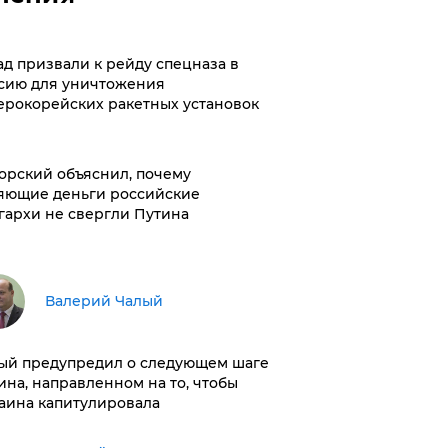
ад призвали к рейду спецназа в
сию для уничтожения
ерокорейских ракетных установок
орский объяснил, почему
яющие деньги российские
гархи не свергли Путина
Валерий Чалый
ый предупредил о следующем шаге
ина, направленном на то, чтобы
аина капитулировала