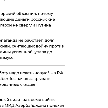
орский объяснил, почему
яющие деньги российские
гархи не свергли Путина
опаганда не работает: доля
сиян, считающих войну против
аины успешной, упала до
нимума
боту надо искать новую", – в РФ
dberries начал закрывать
кованные склады
вый визит за время войны:
ва МИД Азербайджана приехал