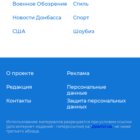
Военное Обозрение
Стиль
Новости Донбасса
Спорт
США
Шоубиз
О проекте
Реклама
Редакция
Персональные
данные
Контакты
Защита персональных
данных
Использование материалов разрешается при условии ссылки
(для интернет-изданий - гиперссылки) на "
Диалог.ua
" не ниже
третьего абзаца.