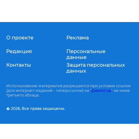
О проекте
Реклама
Редакция
Персональные
данные
Контакты
Защита персональных
данных
Использование материалов разрешается при условии ссылки
(для интернет-изданий - гиперссылки) на "
Диалог.ua
" не ниже
третьего абзаца.
� 2026,
Все права защищены.