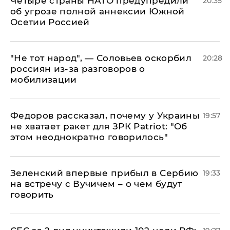
Четыре страны НАТО предупредили
20:35
об угрозе полной аннексии Южной
Осетии Россией
​"Не тот народ", — Соловьев оскорбил
20:28
россиян из-за разговоров о
мобилизации
Федоров рассказал, почему у Украины
19:57
не хватает ракет для ЗРК Patriot: "Об
этом неоднократно говорилось"
Зеленский впервые прибыл в Сербию
19:33
на встречу с Вучичем – о чем будут
говорить