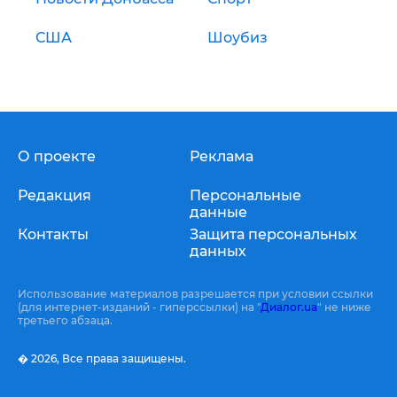
США
Шоубиз
О проекте
Реклама
Редакция
Персональные
данные
Контакты
Защита персональных
данных
Использование материалов разрешается при условии ссылки
(для интернет-изданий - гиперссылки) на "
Диалог.ua
" не ниже
третьего абзаца.
� 2026,
Все права защищены.