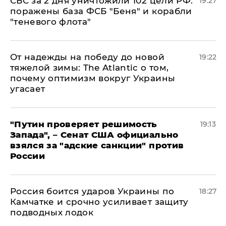
СБС за 2 дня уничтожили 102 цели РФ:
19:27
поражены база ФСБ "Беня" и корабли
"теневого флота"
От надежды на победу до новой
19:22
тяжелой зимы: The Atlantic о том,
почему оптимизм вокруг Украины
угасает
"Путин проверяет решимость
19:13
Запада", – Сенат США официально
взялся за "адские санкции" против
России
Россия боится ударов Украины по
18:27
Камчатке и срочно усиливает защиту
подводных лодок