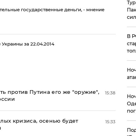
Тур
тельные государственные деньги, - мнение
Пак
си
​В 
ста
Украины за 22.04.2014
топ
​Но
ата
ь против Путина его же "оружие",
15:38
​Но
оссии
Оде
пог
лых кризиса, осенью будет
15:33
в
По