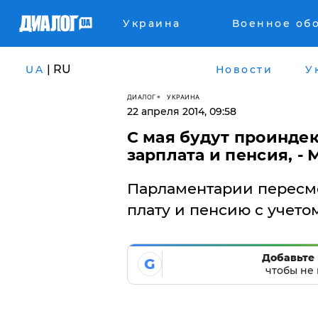
Украина
Военное об
| RU
UA
Новости
У
ДИАЛОГ
УКРАИНА
22 апреля 2014, 09:58
С мая будут проинд
зарплата и пенсия, -
Парламентарии пересм
плату и пенсию с учето
Добавьте 
G
чтобы не 