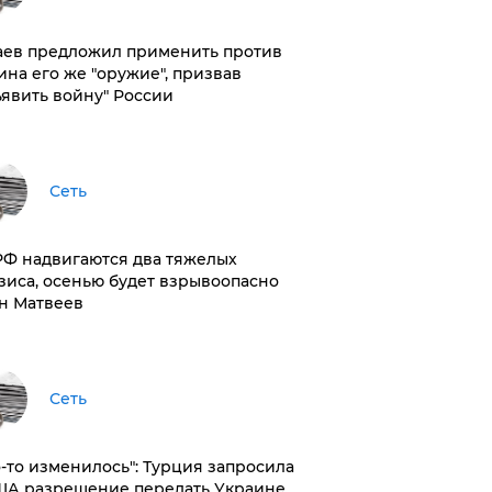
аев предложил применить против
ина его же "оружие", призвав
ъявить войну" России
Сеть
РФ надвигаются два тяжелых
зиса, осенью будет взрывоопасно
н Матвеев
Сеть
то-то изменилось": Турция запросила
ША разрешение передать Украине