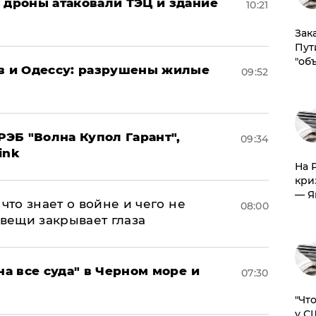
: дроны атаковали ТЭЦ и здание
10:21
Зак
Пут
"об
ов и Одессу: разрушены жилые
09:52
ЭБ "Волна Купол Гарант",
09:34
ink
На 
кри
— Я
что знает о войне и чего не
08:00
 вещи закрывает глаза
на все суда" в Черном море и
07:30
​"Ч
у С