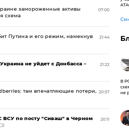
ATA
Украине замороженные активы
07:00
ая схема
См
убит Путина и его режим, намекнув
Б
21:44
Украина не уйдет с Донбасса –
21:22
​В 
схе
dberries: там впечатляющие потери,
20:57
не 
 ВСУ по посту "Сиваш" в Черном
20:11