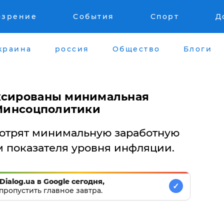
озрение
События
Спорт
Д
краина
россия
Общество
Блоги
ексированы минимальная
 Минсоцполитики
отрят минимальную заработную
м показателя уровня инфляции.
Dialog.ua в Google сегодня,
✓
пропустить главное завтра.