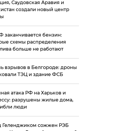
ция, Саудовская Аравия и
истан создали новый центр
лы
РФ заканчивается бензин:
рые схемы распределения
лива больше не работают
чь взрывов в Белгороде: дроны
ковали ТЭЦ и здание ФСБ
чная атака РФ на Харьков и
ссу: разрушены жилые дома,
ибли люди
д Геленджиком сожжен РЭБ