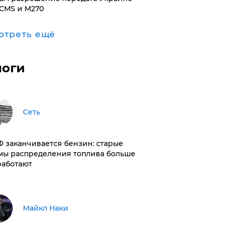
CMS и M270
отреть ещё
логи
Сеть
РФ заканчивается бензин: старые
мы распределения топлива больше
работают
Майкл Наки