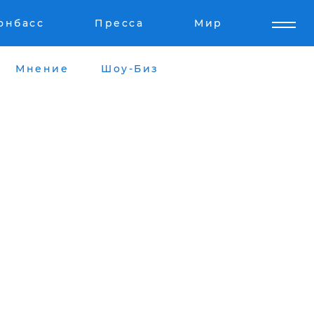
онбасс
Пресса
Мир
Мнение
Шоу-Биз