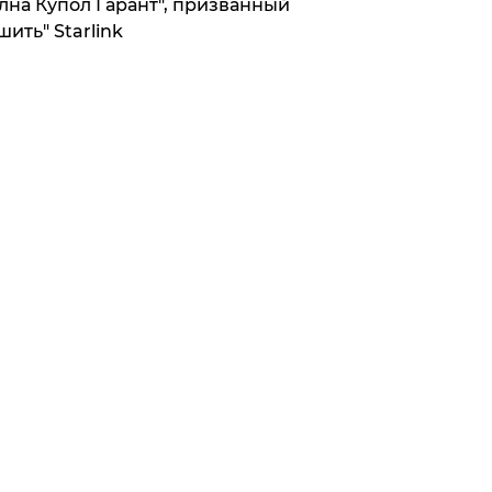
лна Купол Гарант", призванный
шить" Starlink