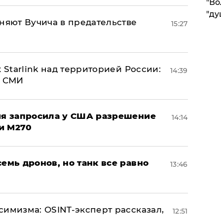
"Во
"ду
няют Вучича в предательстве
15:27
 Starlink над территорией России:
14:39
- СМИ
ция запросила у США разрешение
14:14
и M270
семь дронов, но танк все равно
13:46
симизма: OSINT-эксперт рассказал,
12:51