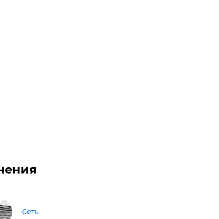
нения
Сеть