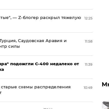
стые", — Z-блогер раскрыл тяжелую
12:25
 Турция, Саудовская Аравия и
11:58
нтр силы
яра" подожгли С-400 недалеко от
11:39
ка
М
н: старые схемы распределения
10:49
т