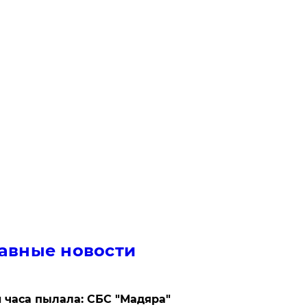
авные новости
 часа пылала: СБС "Мадяра"