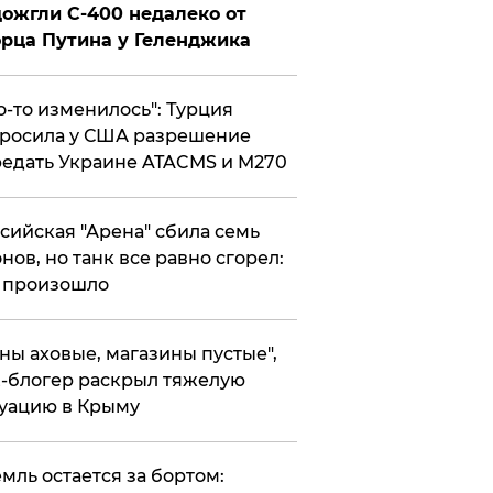
ожгли С-400 недалеко от
рца Путина у Геленджика
то-то изменилось": Турция
росила у США разрешение
едать Украине ATACMS и M270
ссийская "Арена" сбила семь
нов, но танк все равно сгорел:
 произошло
ены аховые, магазины пустые",
-блогер раскрыл тяжелую
уацию в Крыму
емль остается за бортом: