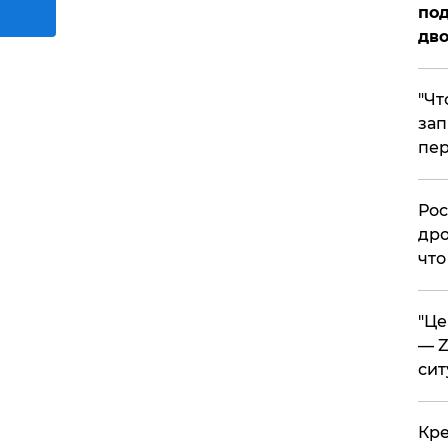
под
дво
​"Ч
зап
пер
​Ро
дро
что
​"Ц
— Z
сит
​Кр