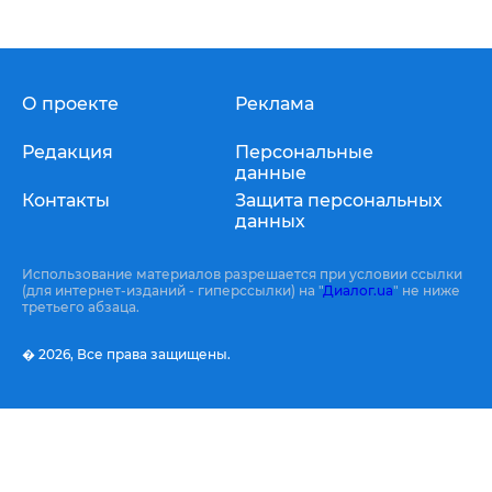
О проекте
Реклама
Редакция
Персональные
данные
Контакты
Защита персональных
данных
Использование материалов разрешается при условии ссылки
(для интернет-изданий - гиперссылки) на "
Диалог.ua
" не ниже
третьего абзаца.
� 2026,
Все права защищены.