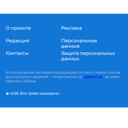
О проекте
Реклама
Редакция
Персональные
данные
Контакты
Защита персональных
данных
Использование материалов разрешается при условии ссылки
(для интернет-изданий - гиперссылки) на "
Диалог.ua
" не ниже
третьего абзаца.
� 2026,
Все права защищены.