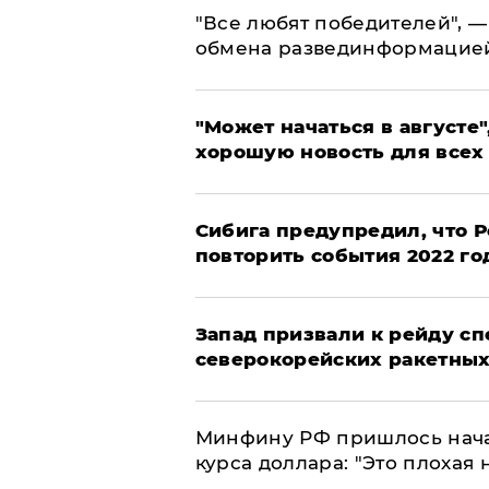
​"Все любят победителей", —
обмена развединформацие
"Может начаться в августе",
хорошую новость для всех
Сибига предупредил, что Р
повторить события 2022 го
Запад призвали к рейду с
северокорейских ракетных
Минфину РФ пришлось начат
курса доллара: "Это плохая 