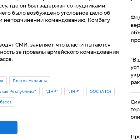
ссу, где он был задержан сотрудниками
него было возбуждено уголовное дело об
Фед
 и неподчинении командованию. Комбату
вер
объ
про
водят СМИ, заявляет, что власти пытаются
нность за провалы армейского командования
ассе.
​"В
усп
укр
ка
Восток Украины
рак
цкая Республика"
"ДНР"
"ЛНР"
ООС (АТО)
Сик
басса
тер
оли
​Пр