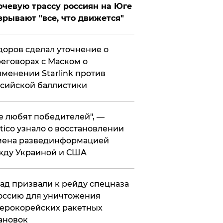
чевую трассу россиян на Юге
зрывают "все, что движется"
оров сделал уточнение о
еговорах с Маском о
менении Starlink против
сийской баллистики
се любят победителей", —
itico узнало о восстановлении
мена развединформацией
жду Украиной и США
ад призвали к рейду спецназа
оссию для уничтожения
ерокорейских ракетных
ановок