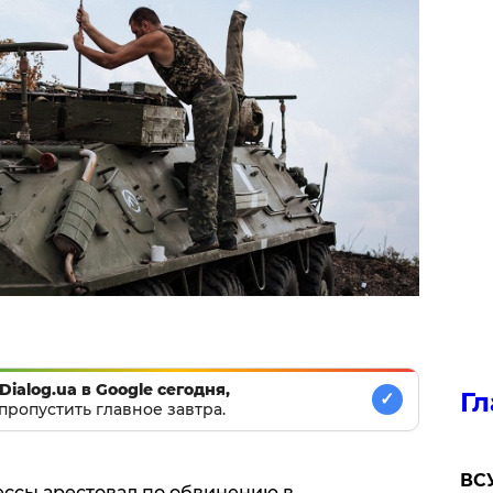
Dialog.ua в Google сегодня,
Гл
✓
пропустить главное завтра.
ВСУ
ссы арестовал по обвинению в