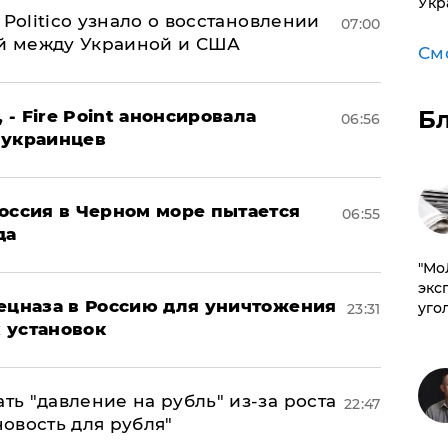
Укр
 Politico узнало о восстановлении
07:00
й между Украиной и США
См
Б
 - Fire Point анонсировала
06:56
 украинцев
оссия в Черном море пытается
06:55
да
​"М
эксп
пецназа в Россию для уничтожения
уго
23:31
 установок
ь "давление на рубль" из-за роста
22:47
новость для рубля"