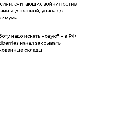
сиян, считающих войну против
аины успешной, упала до
нимума
боту надо искать новую", – в РФ
dberries начал закрывать
кованные склады