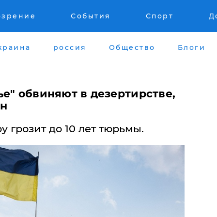
озрение
События
Спорт
Д
краина
россия
Общество
Блоги
е" обвиняют в дезертирстве,
ан
 грозит до 10 лет тюрьмы.