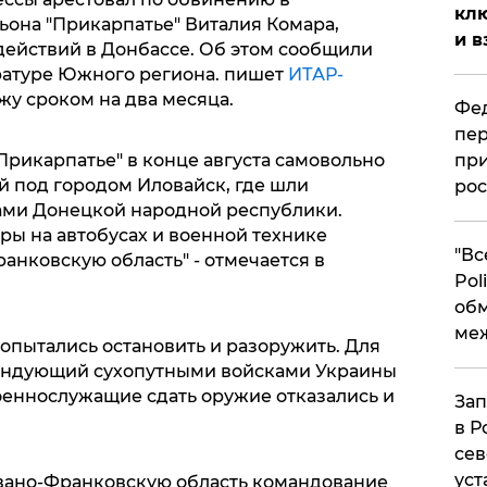
клю
ьона "Прикарпатье" Виталия Комара,
и в
действий в Донбассе. Об этом сообщили
ратуре Южного региона. пишет
ИТАР-
жу сроком на два месяца.
Фед
пер
Прикарпатье" в конце августа самовольно
при
й под городом Иловайск, где шли
рос
ами Донецкой народной республики.
ы на автобусах и военной технике
​"В
анковскую область" - отмечается в
Pol
об
ме
опытались остановить и разоружить. Для
андующий сухопутными войсками Украины
еннослужащие сдать оружие отказались и
Зап
в Р
сев
уст
Ивано-Франковскую область командование