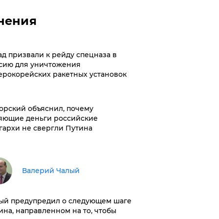
нения
ад призвали к рейду спецназа в
сию для уничтожения
ерокорейских ракетных установок
орский объяснил, почему
яющие деньги российские
гархи не свергли Путина
Валерий Чалый
ый предупредил о следующем шаге
ина, направленном на то, чтобы