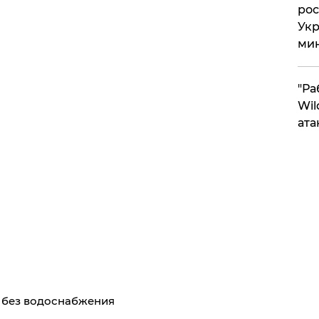
рос
Укр
ми
"Ра
Wil
ата
я без водоснабжения