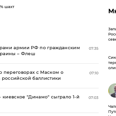
0% шахт
М
Зап
Рос
сев
рами армии РФ по гражданским
07:35
краины – Флеш
Сик
тер
оли
о переговорах с Маском о
07:10
в российской баллистики
- киевское "Динамо" сыграло 1-й
07:03
Чал
Пут