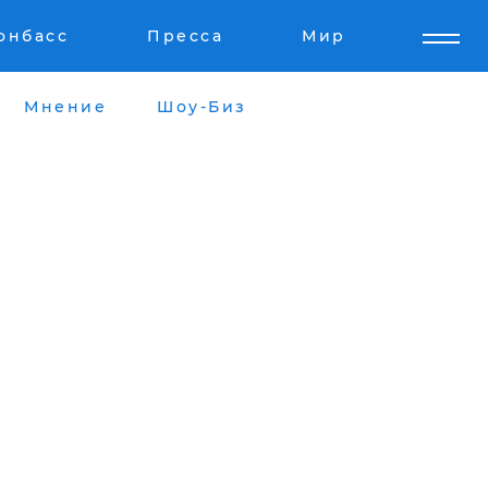
онбасс
Пресса
Мир
Мнение
Шоу-Биз