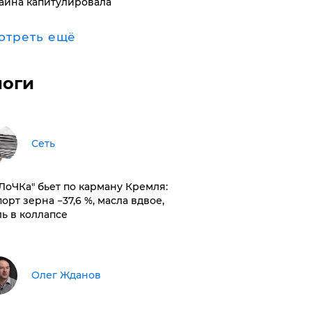
аина капитулировала
отреть ещё
логи
Сеть
оЛоЧКа" бьет по карману Кремля:
орт зерна −37,6 %, масла вдвое,
ль в коллапсе
Олег Жданов