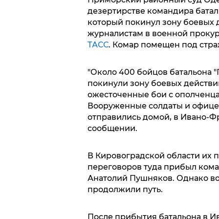
дезертирстве командира батал
который покинул зону боевых 
журналистам в военной проку
ТАСС
. Комар помещен под стра
"Около 400 бойцов батальона "
покинули зону боевых действи
ожесточенные бои с ополченц
Вооруженные солдаты и офицер
отправились домой, в Ивано-Фр
сообщении.
В Кировоградской области их п
переговоров туда прибыл ком
Анатолий Пушняков. Однако во
продолжили путь.
После прибытия батальона в 