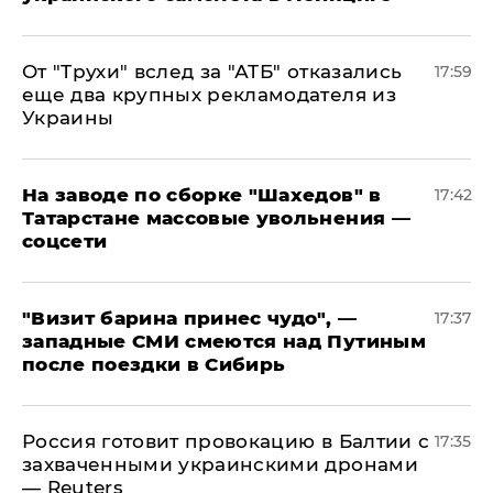
От "Трухи" вслед за "АТБ" отказались
17:59
еще два крупных рекламодателя из
Украины
На заводе по сборке "Шахедов" в
17:42
Татарстане массовые увольнения —
соцсети
"Визит барина принес чудо", —
17:37
западные СМИ смеются над Путиным
после поездки в Сибирь
​Россия готовит провокацию в Балтии с
17:35
захваченными украинскими дронами
— Reuters