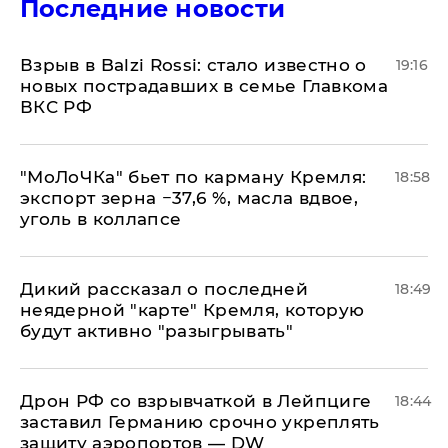
Последние новости
Взрыв в Balzi Rossi: стало известно о
19:16
новых пострадавших в семье Главкома
ВКС РФ
​"МоЛоЧКа" бьет по карману Кремля:
18:58
экспорт зерна −37,6 %, масла вдвое,
уголь в коллапсе
Дикий рассказал о последней
18:49
неядерной "карте" Кремля, которую
будут активно "разыгрывать"
​Дрон РФ со взрывчаткой в Лейпциге
18:44
заставил Германию срочно укреплять
защиту аэропортов — DW