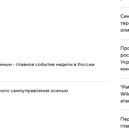
Сик
тер
оли
​Пр
рос
Укр
ным - главное событие недели в России
ми
"Ра
тного самоуправления осенью
Wil
ата
Пер
гла