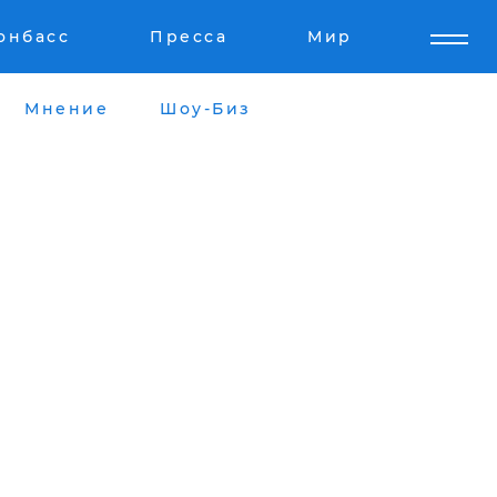
онбасс
Пресса
Мир
Мнение
Шоу-Биз