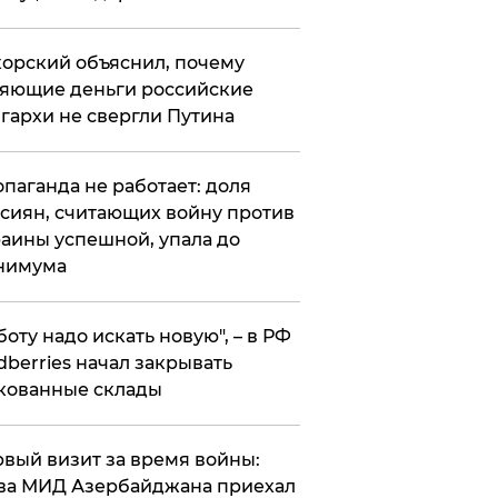
орский объяснил, почему
яющие деньги российские
гархи не свергли Путина
опаганда не работает: доля
сиян, считающих войну против
аины успешной, упала до
нимума
боту надо искать новую", – в РФ
dberries начал закрывать
кованные склады
вый визит за время войны:
ва МИД Азербайджана приехал