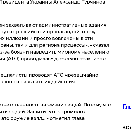
. Президента Украины Александр Турчинов
ем захватывают административные здания,
нутых российской пропагандой, и тех,
их иллюзий и просто вовлечены в эти
аны, так и для региона процессы», - сказал
 из-за боязни навредить мирному населению
я (АТО) проводилась довольно неактивно.
специалисты проводят АТО чрезвычайно
склонны называть их действия
 ответственность за жизни людей. Потому что
Гл
тить людей. Защитить от огромного
 это оружие взял», - отметил глава
ВСУ