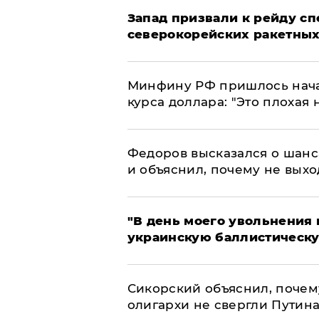
Запад призвали к рейду с
северокорейских ракетных
Минфину РФ пришлось начат
курса доллара: "Это плохая 
Федоров высказался о шанс
и объяснил, почему не выхо
​"В день моего увольнени
украинскую баллистическу
Сикорский объяснил, поче
олигархи не свергли Путин