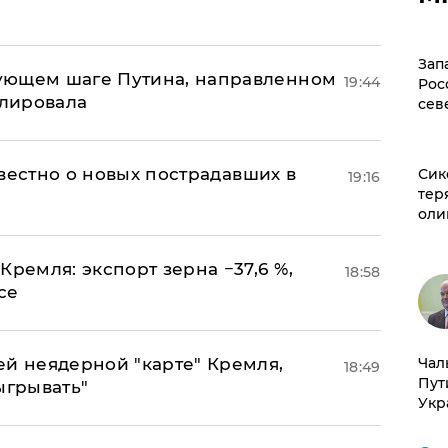
Зап
ующем шаге Путина, направленном
19:44
Рос
улировала
сев
известно о новых пострадавших в
Сик
19:16
тер
оли
Кремля: экспорт зерна −37,6 %,
18:58
се
ей неядерной "карте" Кремля,
Чал
18:49
Пут
ыгрывать"
Укр