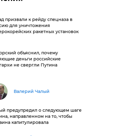
ад призвали к рейду спецназа в
сию для уничтожения
ерокорейских ракетных установок
орский объяснил, почему
яющие деньги российские
гархи не свергли Путина
Валерий Чалый
ый предупредил о следующем шаге
ина, направленном на то, чтобы
аина капитулировала