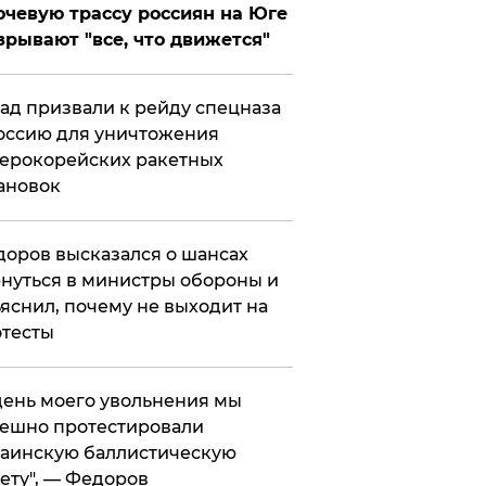
чевую трассу россиян на Юге
зрывают "все, что движется"
ад призвали к рейду спецназа
оссию для уничтожения
ерокорейских ракетных
ановок
оров высказался о шансах
нуться в министры обороны и
яснил, почему не выходит на
тесты
 день моего увольнения мы
ешно протестировали
аинскую баллистическую
ету", — Федоров