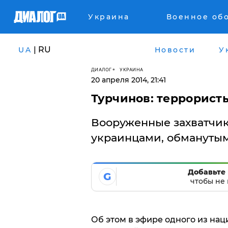
Украина
Военное об
| RU
UA
Новости
У
ДИАЛОГ
УКРАИНА
20 апреля 2014, 21:41
​Турчинов: террорист
Вооруженные захватчи
украинцами, обманутым
Добавьте 
G
чтобы не 
Об этом в эфире одного из на