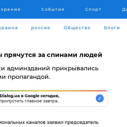
озрение
События
Спорт
Д
краина
россия
Общество
Блоги
ы прячутся за спинами людей
ки админзданий прикрывались
и пропагандой.
Dialog.ua в Google сегодня,
✓
пропустить главное завтра.
циональных каналов заявил председатель