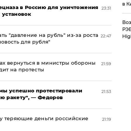
в К
пецназа в Россию для уничтожения
23:31
 установок
Воз
РЭБ
ь "давление на рубль" из-за роста
22:47
Hig
новость для рубля"
ах вернуться в министры обороны
21:59
дит на протесты
я мы успешно протестировали
21:53
ю ракету", — Федоров
му теряющие деньги российские
21:19
а