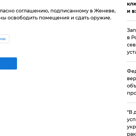
клю
огласно соглашению, подписанному в Женеве,
и в
ны освободить помещения и сдать оружие.
Зап
в Р
ины
сев
уст
Фед
вер
объ
про
​"В
усп
укр
рак