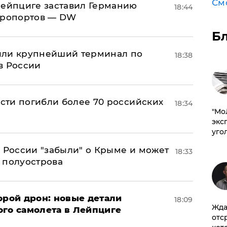
См
 Лейпциге заставил Германию
18:44
эропортов — DW
Б
или крупнейший терминал по
18:38
в России
асти погибли более 70 российских
18:34
​"М
эксп
уго
в России "забыли" о Крыме и может
18:33
т полуострова
орой дрон: новые детали
18:09
Жда
ого самолета в Лейпциге
отс