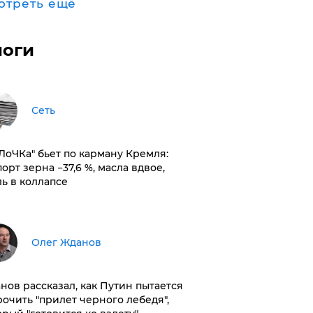
отреть ещё
логи
Сеть
оЛоЧКа" бьет по карману Кремля:
орт зерна −37,6 %, масла вдвое,
ль в коллапсе
Олег Жданов
нов рассказал, как Путин пытается
рочить "прилет черного лебедя",