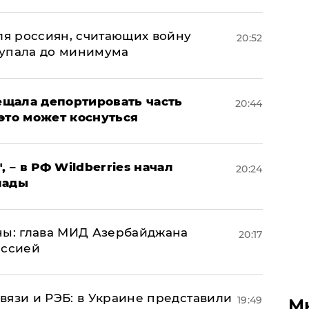
оля россиян, считающих войну
20:52
 упала до минимума
щала депортировать часть
20:44
это может коснуться
, – в РФ Wildberries начал
20:24
лады
ны: глава МИД Азербайджана
20:17
иссией
вязи и РЭБ: в Украине представили
19:49
М