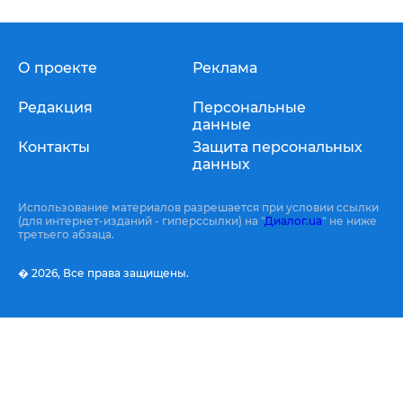
О проекте
Реклама
Редакция
Персональные
данные
Контакты
Защита персональных
данных
Использование материалов разрешается при условии ссылки
(для интернет-изданий - гиперссылки) на "
Диалог.ua
" не ниже
третьего абзаца.
� 2026,
Все права защищены.