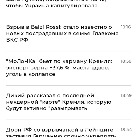
чтобы Украина капитулировала
Взрыв в Balzi Rossi: стало известно о
19:16
новых пострадавших в семье Главкома
ВКС РФ
​"МоЛоЧКа" бьет по карману Кремля:
18:58
экспорт зерна −37,6 %, масла вдвое,
уголь в коллапсе
Дикий рассказал о последней
18:49
неядерной "карте" Кремля, которую
будут активно "разыгрывать"
​Дрон РФ со взрывчаткой в Лейпциге
18:44
заставил Германию срочно укреплять