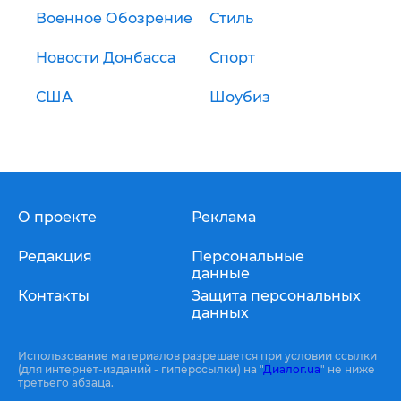
Военное Обозрение
Стиль
Новости Донбасса
Спорт
США
Шоубиз
О проекте
Реклама
Редакция
Персональные
данные
Контакты
Защита персональных
данных
Использование материалов разрешается при условии ссылки
(для интернет-изданий - гиперссылки) на "
Диалог.ua
" не ниже
третьего абзаца.