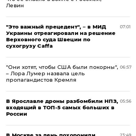
Левин
"Это важный прецедент", – в МИД
07:01
Украины отреагировали на решение
Верховного суда Швеции по
сухогрузу Caffa
"Они хотят, чтобы США были покорны",
06:57
– Лора Лумер назвала цель
пропагандистов Кремля
В Ярославле дроны разбомбили НПЗ,
05:56
входящий в ТОП-5 самых больших в
России
В Москве за день похоронили
23:49