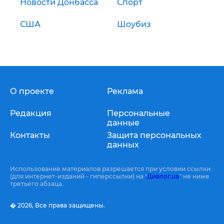
Новости Донбасса
Спорт
США
Шоубиз
О проекте
Реклама
Редакция
Персональные
данные
Контакты
Защита персональных
данных
Использование материалов разрешается при условии ссылки
(для интернет-изданий - гиперссылки) на "
Диалог.ua
" не ниже
третьего абзаца.
� 2026,
Все права защищены.