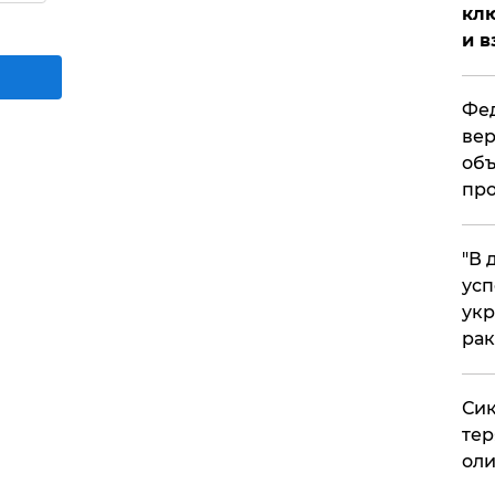
клю
и в
Фед
вер
объ
про
​"В
усп
укр
рак
Сик
тер
оли