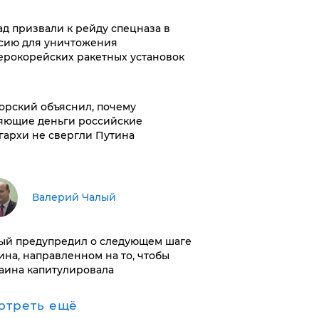
ад призвали к рейду спецназа в
сию для уничтожения
ерокорейских ракетных установок
орский объяснил, почему
яющие деньги российские
гархи не свергли Путина
Валерий Чалый
ый предупредил о следующем шаге
ина, направленном на то, чтобы
аина капитулировала
отреть ещё