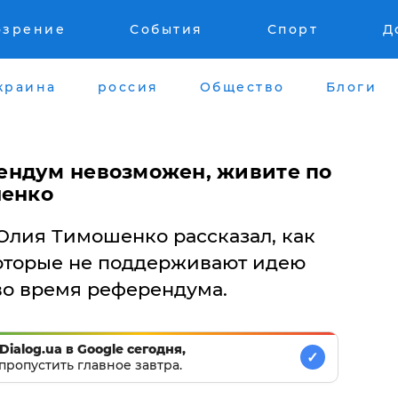
озрение
События
Спорт
Д
краина
россия
Общество
Блоги
ендум невозможен, живите по
шенко
лия Тимошенко рассказал, как
которые не поддерживают идею
во время референдума.
Dialog.ua в Google сегодня,
✓
пропустить главное завтра.