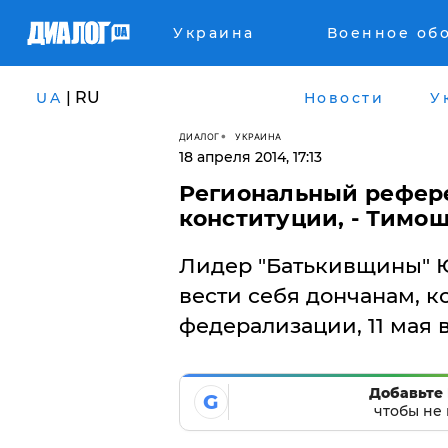
Украина
Военное об
| RU
UA
Новости
У
ДИАЛОГ
УКРАИНА
18 апреля 2014, 17:13
Региональный рефер
конституции, - Тимо
Лидер "Батькивщины" Ю
вести себя дончанам, 
федерализации, 11 мая 
Добавьте 
G
чтобы не 