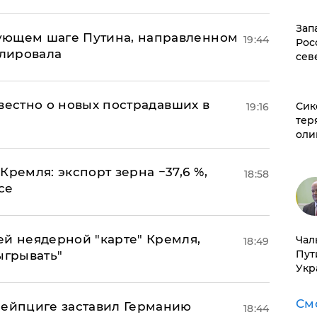
Зап
ующем шаге Путина, направленном
19:44
Рос
улировала
сев
известно о новых пострадавших в
Сик
19:16
тер
оли
Кремля: экспорт зерна −37,6 %,
18:58
се
ей неядерной "карте" Кремля,
Чал
18:49
Пут
ыгрывать"
Укр
См
 Лейпциге заставил Германию
18:44