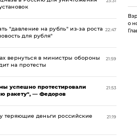
23:31
установок
Взр
о н
ь "давление на рубль" из-за роста
22:47
Гла
новость для рубля"
ах вернуться в министры обороны
21:59
дит на протесты
я мы успешно протестировали
21:53
ю ракету", — Федоров
му теряющие деньги российские
21:19
а