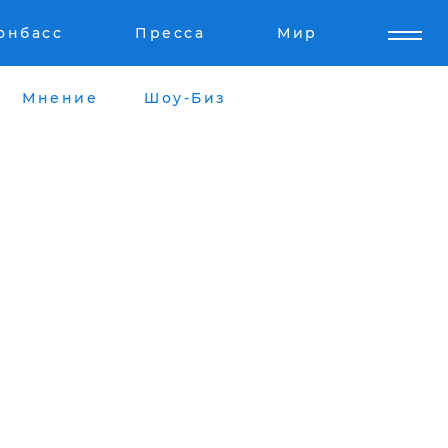
онбасс
Пресса
Мир
Мнение
Шоу-Биз