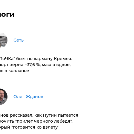
логи
Сеть
оЛоЧКа" бьет по карману Кремля:
орт зерна −37,6 %, масла вдвое,
ль в коллапсе
Олег Жданов
нов рассказал, как Путин пытается
рочить "прилет черного лебедя",
орый "готовится ко взлету"