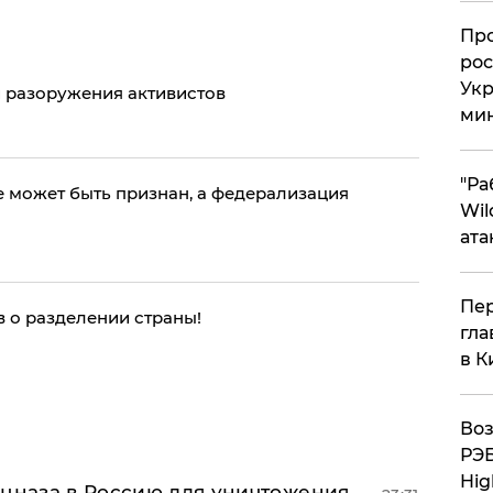
​Пр
рос
Укр
 разоружения активистов
ми
"Ра
 может быть признан, а федерализация
Wil
ата
Пер
 о разделении страны!
гла
в К
Воз
РЭБ
Hig
ецназа в Россию для уничтожения