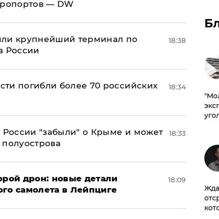
эропортов — DW
Б
или крупнейший терминал по
18:38
в России
асти погибли более 70 российских
18:34
​"М
эксп
уго
в России "забыли" о Крыме и может
18:33
т полуострова
орой дрон: новые детали
18:09
Жда
ого самолета в Лейпциге
отс
кот