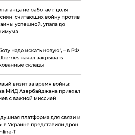
опаганда не работает: доля
сиян, считающих войну против
аины успешной, упала до
нимума
боту надо искать новую", – в РФ
dberries начал закрывать
кованные склады
вый визит за время войны:
ва МИД Азербайджана приехал
иев с важной миссией
душная платформа для связи и
: в Украине представили дрон
hline-T