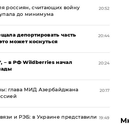
оля россиян, считающих войну
20:52
 упала до минимума
щала депортировать часть
20:44
это может коснуться
, – в РФ Wildberries начал
20:24
лады
ны: глава МИД Азербайджана
20:17
иссией
вязи и РЭБ: в Украине представили
19:49
М