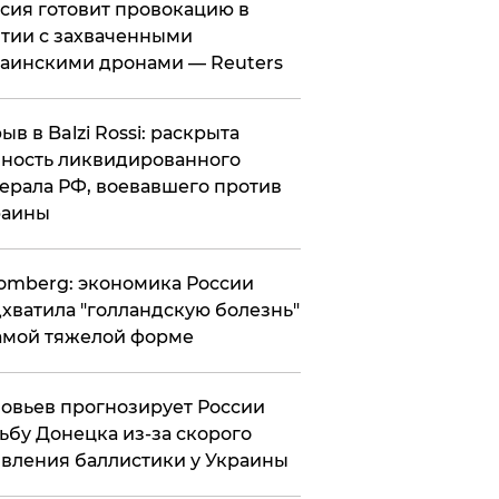
ссия готовит провокацию в
тии с захваченными
аинскими дронами — Reuters
рыв в Balzi Rossi: раскрыта
ность ликвидированного
ерала РФ, воевавшего против
раины
omberg: экономика России
хватила "голландскую болезнь"
амой тяжелой форме
овьев прогнозирует России
ьбу Донецка из-за скорого
вления баллистики у Украины