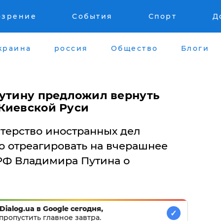
озрение
События
Спорт
Д
краина
россия
Общество
Блоги
Путину предложил вернуть
Киевской Руси
терство иностранных дел
 отреагировать на вчерашнее
РФ Владимира Путина о
Dialog.ua в Google сегодня,
✓
пропустить главное завтра.