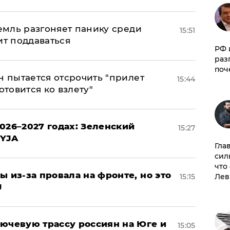
ремль разгоняет панику среди
15:51
ит поддаваться
РФ 
раз
поч
н пытается отсрочить "прилет
15:44
отовится ко взлету"
026–2027 годах: Зеленский
15:27
EYJA
Гла
сил
что
ы из-за провала на фронте, но это
15:15
Лев
J
лючевую трассу россиян на Юге и
15:05