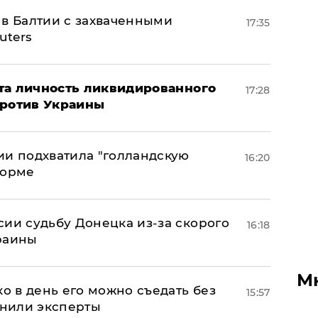
 в Балтии с захваченными
17:35
uters
рыта личность ликвидированного
17:28
против Украины
ии подхватила "голландскую
16:20
форме
сии судьбу Донецка из-за скорого
16:18
раины
М
ко в день его можно съедать без
15:57
снили эксперты