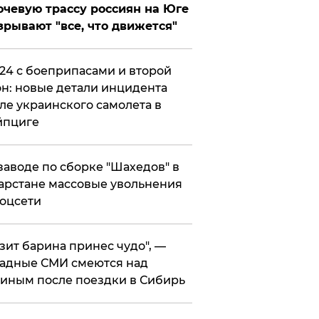
чевую трассу россиян на Юге
зрывают "все, что движется"
24 с боеприпасами и второй
н: новые детали инцидента
ле украинского самолета в
йпциге
заводе по сборке "Шахедов" в
арстане массовые увольнения
оцсети
зит барина принес чудо", —
адные СМИ смеются над
иным после поездки в Сибирь