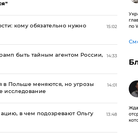
ся"
​Ук
гла
сти: кому обязательно нужно
по 
15:02
См
Трамп быть тайным агентом России,
14:33
Б
 в Польше меняются, но угрозы
14:01
ое исследование
Жда
ацию, в чем подозревают Ольгу
отс
13:48
кот