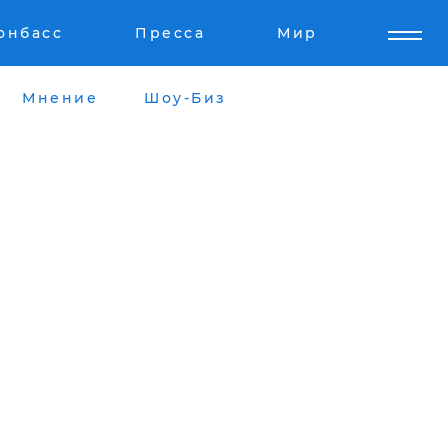
онбасс
Пресса
Мир
Мнение
Шоу-Биз