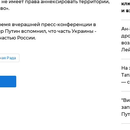
н не имеет права аннексировать территории,
клю
во».
и в
время вчерашней пресс-конференции в
Ан-
 Путин вспомнил, что часть Украины -
дро
частью России.
воз
Ле
ная Рада
На 
Тат
— с
"Ви
зап
Пут