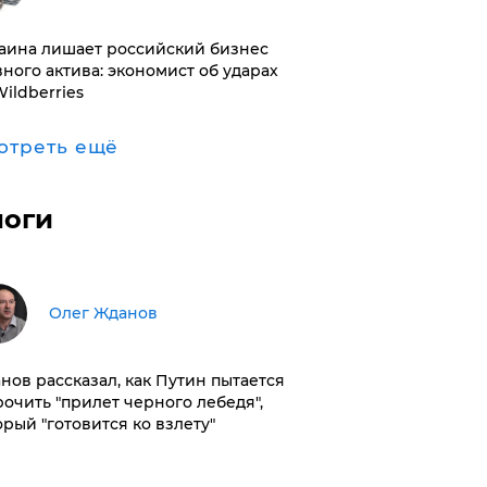
раина лишает российский бизнес
вного актива: экономист об ударах
Wildberries
отреть ещё
логи
Олег Жданов
нов рассказал, как Путин пытается
рочить "прилет черного лебедя",
орый "готовится ко взлету"