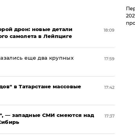
Пер
202
пр
орой дрон: новые детали
18:09
ого самолета в Лейпциге
тказались еще два крупных
17:59
дов" в Татарстане массовые
17:42
", — западные СМИ смеются над
17:37
Сибирь