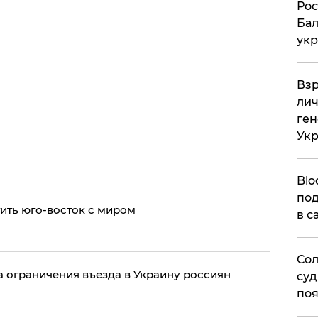
​Ро
Бал
укр
​Вз
лич
ген
Ук
Blo
под
ить юго-восток с миром
в с
Сол
а ограничения въезда в Украину россиян
суд
поя