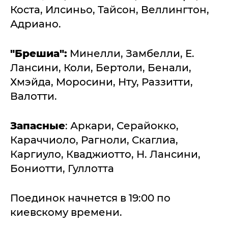
Коста, Илсиньо, Тайсон, Веллингтон,
Адриано.
"Брешиа":
Минелли, Замбелли, Е.
Лансини, Коли, Бертоли, Бенали,
Хмэйда, Моросини, Нту, Раззитти,
Валотти.
Запасные
: Аркари, Серайокко,
Караччиоло, Рагноли, Скаглиа,
Каргиуло, Кваджиотто, Н. Лансини,
Бониотти, Гуллотта
Поединок начнется в 19:00 по
киевскому времени.