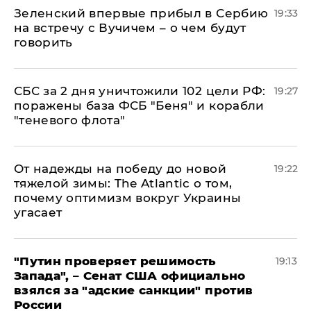
Зеленский впервые прибыл в Сербию
19:33
на встречу с Вучичем – о чем будут
говорить
СБС за 2 дня уничтожили 102 цели РФ:
19:27
поражены база ФСБ "Беня" и корабли
"теневого флота"
От надежды на победу до новой
19:22
тяжелой зимы: The Atlantic о том,
почему оптимизм вокруг Украины
угасает
"Путин проверяет решимость
19:13
Запада", – Сенат США официально
взялся за "адские санкции" против
России