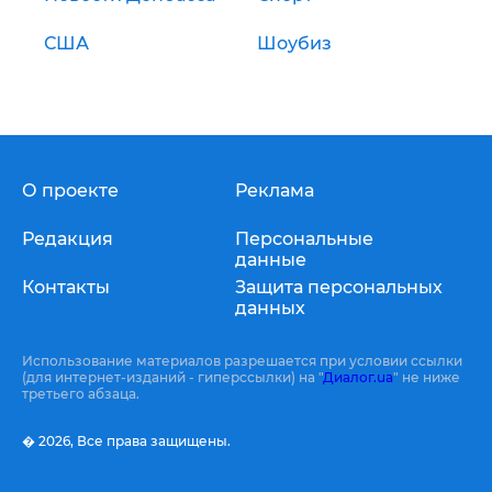
США
Шоубиз
О проекте
Реклама
Редакция
Персональные
данные
Контакты
Защита персональных
данных
Использование материалов разрешается при условии ссылки
(для интернет-изданий - гиперссылки) на "
Диалог.ua
" не ниже
третьего абзаца.
� 2026,
Все права защищены.