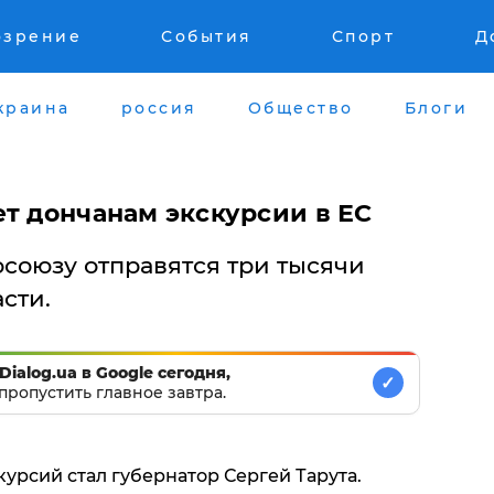
озрение
События
Спорт
Д
краина
россия
Общество
Блоги
ет дончанам экскурсии в ЕС
союзу отправятся три тысячи
сти.
Dialog.ua в Google сегодня,
✓
пропустить главное завтра.
урсий стал губернатор Сергей Тарута.