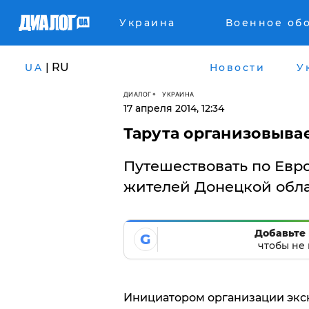
Украина
Военное об
| RU
UA
Новости
У
ДИАЛОГ
УКРАИНА
17 апреля 2014, 12:34
Тарута организовыва
Путешествовать по Евро
жителей Донецкой обла
Добавьте 
G
чтобы не 
Инициатором организации экск