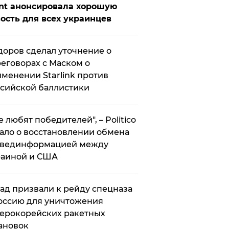
nt анонсировала хорошую
ость для всех украинцев
оров сделал уточнение о
еговорах с Маском о
менении Starlink против
сийской баллистики
се любят победителей", – Politico
ало о восстановлении обмена
звединформацией между
раиной и США
ад призвали к рейду спецназа
оссию для уничтожения
ерокорейских ракетных
ановок