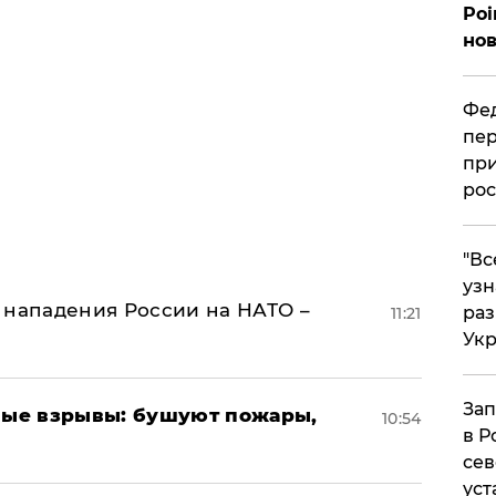
Poi
нов
Фед
пер
при
рос
​"В
узн
 нападения России на НАТО –
ра
11:21
Ук
Зап
ые взрывы: бушуют пожары,
10:54
в Р
сев
уст