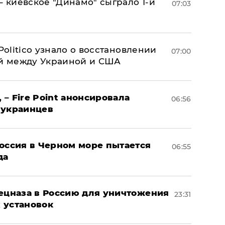
– киевское "Динамо" сыграло 1-й
07:03
 Politico узнало о восстановлении
07:00
й между Украиной и США
 – Fire Point анонсировала
06:56
 украинцев
оссия в Черном море пытается
06:55
да
пецназа в Россию для уничтожения
23:31
 установок