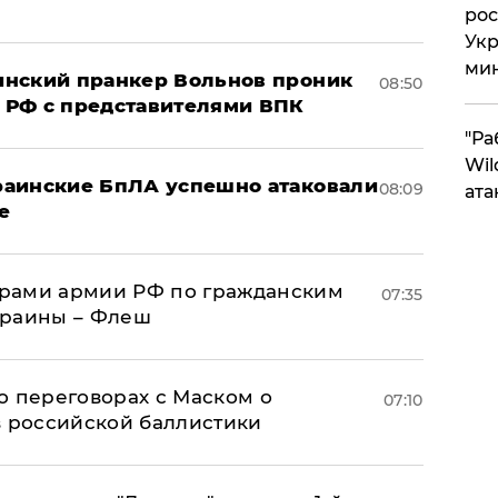
рос
Укр
ми
аинский пранкер Вольнов проник
08:50
 РФ с представителями ВПК
"Ра
Wil
краинские БпЛА успешно атаковали
08:09
ата
е
рами армии РФ по гражданским
07:35
краины – Флеш
о переговорах с Маском о
07:10
в российской баллистики