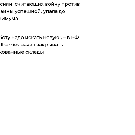
сиян, считающих войну против
аины успешной, упала до
нимума
боту надо искать новую", – в РФ
dberries начал закрывать
кованные склады