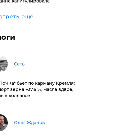
аина капитулировала
отреть ещё
логи
Сеть
оЛоЧКа" бьет по карману Кремля:
орт зерна −37,6 %, масла вдвое,
ль в коллапсе
Олег Жданов