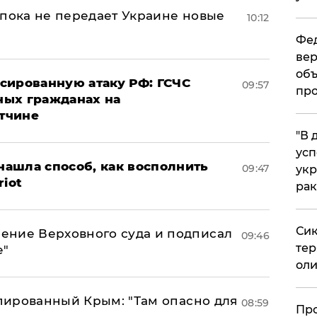
 пока не передает Украине новые
10:12
Фед
вер
объ
сированную атаку РФ: ГСЧС
09:57
про
ных гражданах на
тчине
​"В
усп
ашла способ, как восполнить
09:47
укр
riot
рак
Сик
ение Верховного суда и подписал
09:46
тер
е"
оли
упированный Крым: "Там опасно для
08:59
​Пр