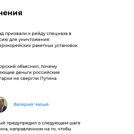
нения
ад призвали к рейду спецназа в
сию для уничтожения
ерокорейских ракетных установок
орский объяснил, почему
яющие деньги российские
гархи не свергли Путина
Валерий Чалый
ый предупредил о следующем шаге
ина, направленном на то, чтобы