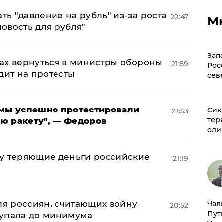
ь "давление на рубль" из-за роста
22:47
М
новость для рубля"
Зап
ах вернуться в министры обороны
21:59
Рос
дит на протесты
сев
я мы успешно протестировали
Сик
21:53
тер
ю ракету", — Федоров
оли
му теряющие деньги российские
21:19
а
оля россиян, считающих войну
Чал
20:52
Пут
 упала до минимума