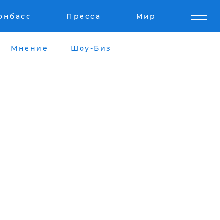
онбасс
Пресса
Мир
Мнение
Шоу-Биз