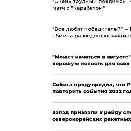
"Очень трудный поединок", 
матч с "Карабахом"
​"Все любят победителей", –
обмена развединформацие
"Может начаться в августе",
хорошую новость для всех
Сибига предупредил, что Р
повторить события 2022 го
Запад призвали к рейду с
северокорейских ракетных