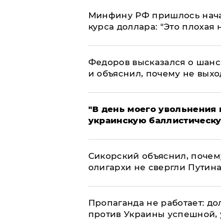
Минфину РФ пришлось начат
курса доллара: "Это плохая 
Федоров высказался о шанс
и объяснил, почему не выхо
​"В день моего увольнени
украинскую баллистическу
Сикорский объяснил, поче
олигархи не свергли Путин
​Пропаганда не работает: д
против Украины успешной,