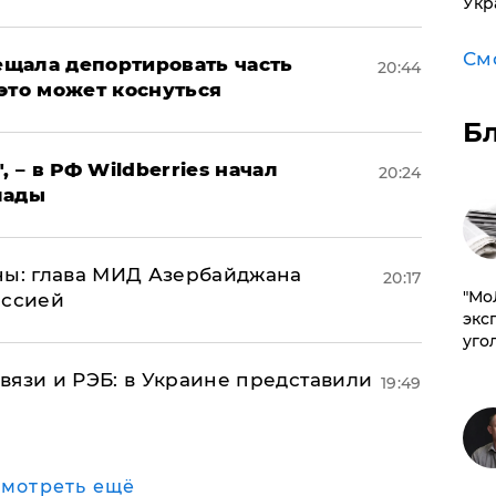
Укр
См
щала депортировать часть
20:44
это может коснуться
Б
, – в РФ Wildberries начал
20:24
лады
ны: глава МИД Азербайджана
20:17
​"М
иссией
эксп
уго
вязи и РЭБ: в Украине представили
19:49
мотреть ещё